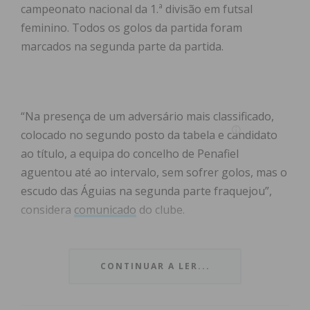
campeonato nacional da 1.ª divisão em futsal
feminino. Todos os golos da partida foram
marcados na segunda parte da partida.
“Na presença de um adversário mais classificado,
colocado no segundo posto da tabela e candidato
ao título, a equipa do concelho de Penafiel
aguentou até ao intervalo, sem sofrer golos, mas o
escudo das Águias na segunda parte fraquejou”,
considera
comunicado
do clube.
Contudo, na segunda parte o 0-0 foi desbloqueado
pela equipa visitante, com um golo aos 23 minutos.
CONTINUAR A LER...
“Isso desbloqueou o jogo e onde afetou a equipa
das Águias, também, com o passar dos minutos,