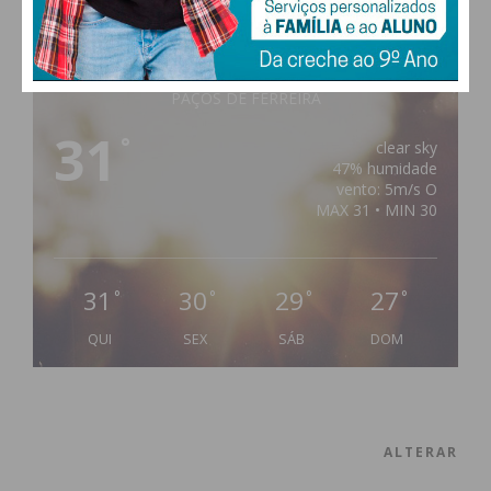
PAÇOS DE FERREIRA
31
°
clear sky
47% humidade
vento: 5m/s O
MAX 31 • MIN 30
31
30
29
27
°
°
°
°
QUI
SEX
SÁB
DOM
ALTERAR