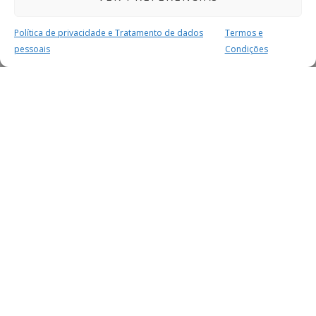
Política de privacidade e Tratamento de dados
Termos e
pessoais
Condições
MAIS PARA SI
FACEBOOK
TWITTER
YOUTUBE
INSTAGRAM
READERS
SERVIÇOS