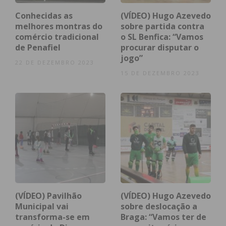
DC Gondomar, no Pavilhão Municipal Baguim do
Conhecidas as
(VÍDEO) Hugo Azevedo
Monte, naquele que foi o último jogo da
melhores montras do
sobre partida contra
competição sem perder, a contar para o
comércio tradicional
o SL Benfica: “Vamos
de Penafiel
procurar disputar o
campeonato distrital de juniores A, Elite Futsal
jogo”
Feminino, do distrito do Porto, onde fica apurado
22 DE DEZEMBRO 2023
15 DE DEZEMBRO 2023
para a disputa da fase de campeão.
Os golos da formação do concelho de Penafiel
foram marcados por, Carolina Teixeira, Mariana
Carvalho TT, Beatriz Couto, Beatriz Monteiro e Rita
Ferreira
Subscreva a newsletter do
(VÍDEO) Pavilhão
(VÍDEO) Hugo Azevedo
Imediato
Municipal vai
sobre deslocação a
transforma-se em
Braga: “Vamos ter de