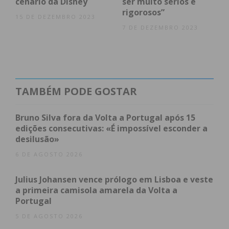
cenário da Disney
ser muito sérios e
Assine nossa newsletter por e-mail e
rigorosos”
15 DE DEZEMBRO 2023
obtenha de forma regular a informação
7 DE DEZEMBRO 2023
atualizada.
TAMBÉM PODE GOSTAR
Eu li e concordo com os
termos e
condições
Bruno Silva fora da Volta a Portugal após 15
edições consecutivas: «É impossível esconder a
desilusão»
6 DE AGOSTO 2026
Julius Johansen vence prólogo em Lisboa e veste
a primeira camisola amarela da Volta a
Portugal
5 DE AGOSTO 2026