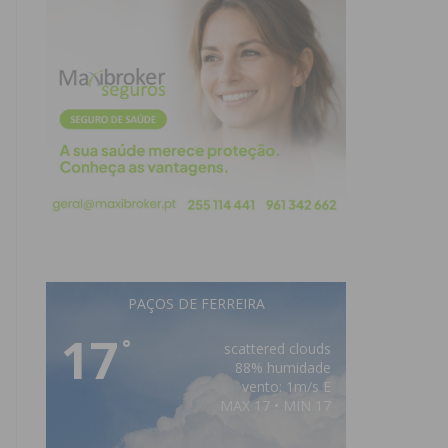
PAÇOS DE FERREIRA
17
°
scattered clouds
88% humidade
vento: 1m/s E
MAX 17 • MIN 17