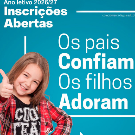
dos e divulgar trabalhos.
ementação, a colocação de um sistema de cobertos nos
sim como a requalificação da sala do aluno,
projetos
m um complemento do conselho administrativo
.
o de articulação realizado junto dos alunos pela
erlocutora entre o órgão de gestão e os estudantes. A
 atual ano letivo.
ewsletter do Imediato
ail e obtenha de forma regular a informação
atualizada.