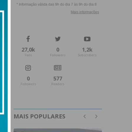
27,0k
0
1,2k
Fans
Followers
Subscribers
0
577
Followers
Readers
MAIS POPULARES