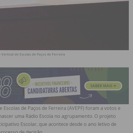
 Vertical de Escolas de Paços de Ferreira
 Escolas de Paços de Ferreira (AVEPF) foram a votos e
i nascer uma Rádio Escola no agrupamento. O projeto
cipativo Escolar, que acontece desde o ano letivo de
rocesso de decisão.