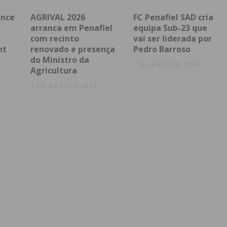
ence
AGRIVAL 2026
FC Penafiel SAD cria
arranca em Penafiel
equipa Sub-23 que
s
com recinto
vai ser liderada por
nt
renovado e presença
Pedro Barroso
do Ministro da
7 DE AGOSTO 2026
Agricultura
7 DE AGOSTO 2026