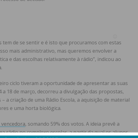
 tem de se sentir e é isto que procuramos com estas
esso mais administrativo, mas queremos envolver a
tica e das escolhas relativamente à rádio”, indicou ao
.
eiro ciclo tiveram a oportunidade de apresentar as suas
4 a 18 de março, decorreu a divulgação das propostas,
– a criação de uma Rádio Escola, a aquisição de material
ores e uma horta biológica.
a vencedora
, somando 59% dos votos. A ideia prevê a
a rádio no complexo escolar, a partir da qual os alunos