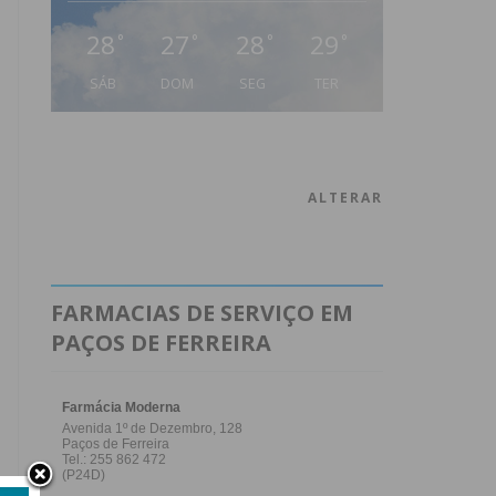
28
27
28
29
°
°
°
°
SÁB
DOM
SEG
TER
ALTERAR
FARMACIAS DE SERVIÇO EM
PAÇOS DE FERREIRA