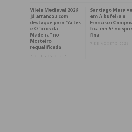
Vilela Medieval 2026
Santiago Mesa v
já arrancou com
em Albufeira e
destaque para “Artes
Francisco Campo
e Ofícios da
fica em 5º no spri
Madeira” no
final
Mosteiro
7 DE AGOSTO 2026
requalificado
7 DE AGOSTO 2026