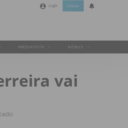
Login
Assinar
Nome de utilizador ou email
*
Senha
*
O
IMEDIATOTV
BÓNUS
Manter sessão
rreira vai
INICIAR SESSÃO
Perdeu a sua senha?
ntado