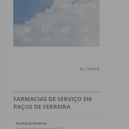
MAX 16 • MIN 16
28
27
28
29
°
°
°
°
SÁB
DOM
SEG
TER
ALTERAR
FARMACIAS DE SERVIÇO EM
PAÇOS DE FERREIRA