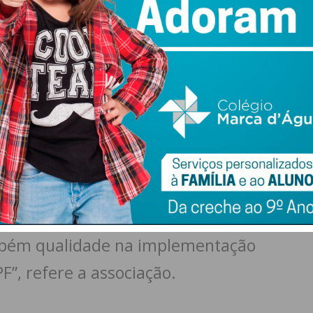
azão, CD Águias de Eiriz, Citânia de Sanfins FC, AJM
e CDC Codessos.
or a 1000% desde 2018
o é um dos dados mais impressionantes da gestão
9 existiam apenas 23 entidades certificadas no distrito, o
o superior a 1000% em apenas sete épocas
.
a evolução notável… evidenciando
bém qualidade na implementação
PF”, refere a associação.