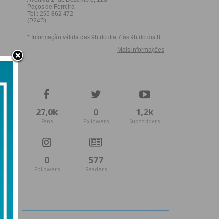
27,0k
0
1,2k
Fans
Followers
Subscribers
0
577
Followers
Readers