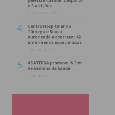
palestra «Saúde, Desporto
e Nutrição»
14 DE ABRIL 2022
4
Centro Hospitalar do
Tâmega e Sousa
autorizado a contratar 42
enfermeiros especialistas
8 DE ABRIL 2022
5
ADATERRA promove IV Fim
de Semana da Saúde
21 DE MAIO 2021