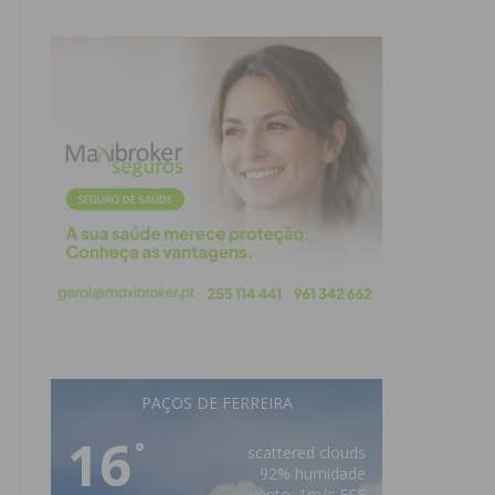
PAÇOS DE FERREIRA
16
°
scattered clouds
92% humidade
vento: 1m/s ESE