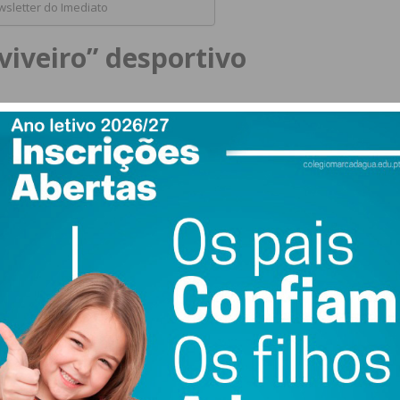
sletter do Imediato
viveiro” desportivo
 Ferreira,
Paulo Ferreira
, fez questão de acompanhar a
e o desporto ocupa no concelho. No total,
12 clubes
abalho realizado desde o futebol de elite até ao futsal
ra
, certificado nas três vertentes (Futebol Masculino,
nguido tanto no masculino como no feminino.
ertificados:
FC Paços de Ferreira.
munde.
 GDCR Escolas de Arreigada (Masc. e Fem.).