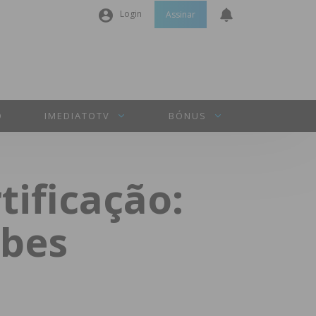
Login
Assinar
Nome de utilizador ou email
*
Senha
*
O
IMEDIATOTV
BÓNUS
Manter sessão
tificação:
INICIAR SESSÃO
ubes
Perdeu a sua senha?