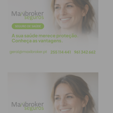
e que, segundo a discussão pública e até prova em
contrário, nada fizeram com proveito próprio, a ser
tratados como criminosos com repercussões
públicas nunca vistas em situações semelhantes.
Seria interessante, no futuro, que casos como este
sirvam para fazer repensar a forma como se
tratam estes episódios, porque estamos apenas a
contribuir para o afastamento dos cargos de
gestores públicos aqueles que têm realmente valor,
já que todos devemos assumir as
responsabilidades pelo exercício menos
competente de funções, sem que isso represente o
lesar da vida pessoal e da respetiva carreira
profissional, atendendo a que errar acontece a
todos e, também, aos melhores.