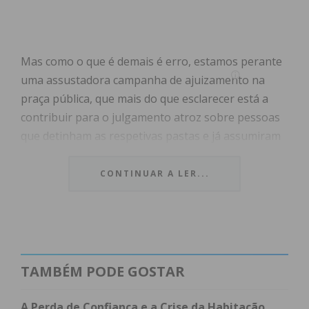
Mas como o que é demais é erro, estamos perante
uma assustadora campanha de ajuizamento na
praça pública, que mais do que esclarecer está a
contribuir para o julgamento atroz sobre pessoas
que detinham as respetivas pastas e já assumiram
a sua responsabilidade, mesmo antes do
apuramento da verdade dos factos, que para já se
CONTINUAR A LER...
encontra no campo das investigações e inquéritos.
A TAP é, de facto, um assunto sensível à partida e
que gera controvérsia e inquietação junto da
opinião pública, em virtude dos episódios recentes
TAMBÉM PODE GOSTAR
e da falta de consensos quanto à melhor estratégia
na sua gestão.
A Perda de Confiança e a Crise da Habitação