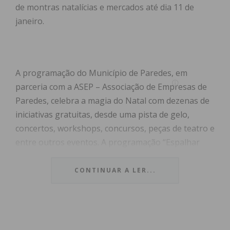
de montras natalícias e mercados até dia 11 de
janeiro.
A programação do Município de Paredes, em
parceria com a ASEP – Associação de Empresas de
Paredes, celebra a magia do Natal com dezenas de
iniciativas gratuitas, desde uma pista de gelo,
concertos, workshops, concursos, peças de teatro e
entre outros eventos. A programação “Espalhar
Magia Por Paredes” inicia com a chegada do Pai
Natal e com a inauguração da iluminação, no dia 30
CONTINUAR A LER...
de novembro e prolonga-se até ao dia 11 de
janeiro.
A pista de gelo, instalada no Parque José Guilherme