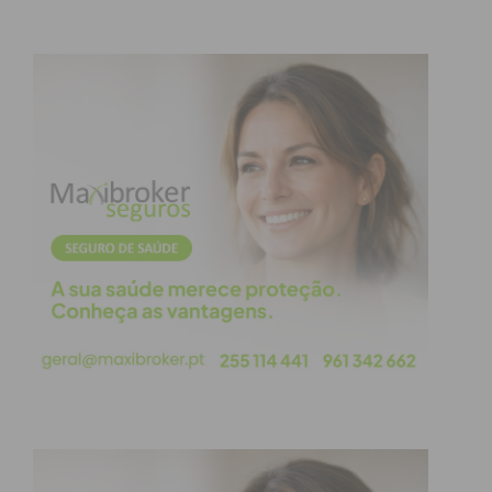
de Natal volta a preencher o parque com
expositores de artesanato e produtos alimentares
tradicionais.
De segunda a quinta-feira, o certame funciona
das 17h00 às 21h00, à sexta-feira das 17h00 às
23h00, aos sábados e feriados entre as 10h00 e as
23h00 e ao domingo das 10h00 às 21h00. Nos dias
24 e 31 de dezembro, o horário é entre as 10h00
e as 14h00. Do programa, destacam-se, ainda, as
viagens no Comboio de Natal. A locomotiva vai
circular pelas ruas do Concelho entre 30
de novembro e 23 de dezembro.
No âmbito do “Espalhar Magia por Paredes”, o
Município volta a incentivar às compras no
comércio tradicional, através da dinamização de