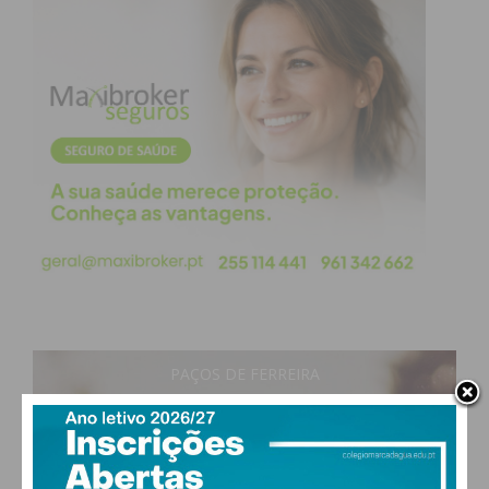
iniciativas como as Rifas de Natal e o
Concurso Montras de Natal. O “Correio Especial:
Uma Carta do Pai Natal” regressa também nesta
edição. A iniciativa convida as crianças a escreverem
as suas cartas e entregar na Casa da Cultura de
Paredes ou enviar por e-mail.
Para a passagem de ano, está reservada uma
sessão de fogo de artifício, no Parque José
Guilherme, à meia-noite, e uma festa no CCP –
Centro Cultural de Paredes, programação ainda a
anunciar.
PAÇOS DE FERREIRA
Para assinalar o Dia de Reis, a Câmara Municipal de
17
°
clear sky
Paredes promove um concerto da Paredes Big
89% humidade
Band, no dia 3 de janeiro, pelas 21h30, no Parque
vento: 1m/s E
MAX 17 • MIN 17