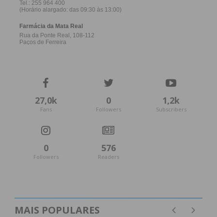
Eu li e concordo com os
termos e
condições
27,0k
0
1,2k
Fans
Followers
Subscribers
0
576
Followers
Readers
MAIS POPULARES