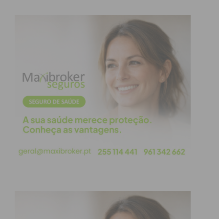
Já para os tampos das mesas do restaurante e
cafetaria, foram selecionadas folhas de madeira de
freixo nacional também utilizadas na estrutura dos
sofás. O revestimento é em algodão
impermeabilizado. Os bancos para o restaurante e
a área de cafetaria são em aglomerado de cortiça
nacional, torneado manualmente. Os protótipos
das peças já estão expostos no Antarte Center,
junto à entrada do Antarte Museum.
O projeto para o Pavilhão de Portugal foi
apresentado ontem, no Oceanário de Lisboa e
inspirou-se no tema “The Ocean | Blue Dialogue” e
na sustentabilidade. A coordenação ficou a cargo da
arquiteta portuguesa Rita Topa. Portugal vai
investir 21 milhões de euros na participação na
Expo 2025,