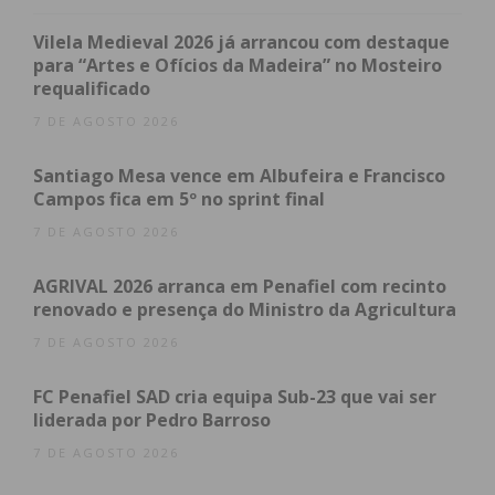
marcenaria portuguesa”, avança a unidade, em
comunicado.
Vilela Medieval 2026 já arrancou com destaque
para “Artes e Ofícios da Madeira” no Mosteiro
requalificado
A Antarte congratula-se por participar num
“projeto de dimensão mundial”, lembrando outros
7 DE AGOSTO 2026
realizados recentemente como a cadeira de
Santiago Mesa vence em Albufeira e Francisco
descanso do Papa Bento XVI, o cadeirão do Papa
Campos fica em 5º no sprint final
Francisco ou a instalação de arte Siza Vieira para o
7 DE AGOSTO 2026
Pavilhão do Vaticano, na Bienal de Veneza de 2023.
AGRIVAL 2026 arranca em Penafiel com recinto
A empresa de Rebordosa explica algumas das peças
renovado e presença do Ministro da Agricultura
executadas, como a mesa para colocar o livro de
7 DE AGOSTO 2026
honra, composta por “177 peças de madeira de
freixo nacional, com diferentes diâmetros e
FC Penafiel SAD cria equipa Sub-23 que vai ser
comprimentos, todas elas torneadas manualmente
liderada por Pedro Barroso
ao longo de mais de 200 horas de trabalho
7 DE AGOSTO 2026
artesanal” e que pesa aproximadamente 100 quilos.