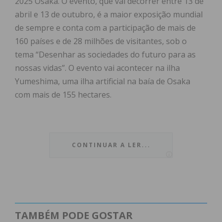
2025 Osaka. O evento, que vai decorrer entre 13 de
abril e 13 de outubro, é a maior exposição mundial
de sempre e conta com a participação de mais de
160 países e de 28 milhões de visitantes, sob o
tema “Desenhar as sociedades do futuro para as
nossas vidas”. O evento vai acontecer na ilha
Yumeshima, uma ilha artificial na baía de Osaka
com mais de 155 hectares.
A marca portuguesa materializou mais de 40 peças
CONTINUAR A LER...
de mobiliário como os bancos, mesas para o
restaurante e cafetaria, assim como os sofás e a
mesa onde será colocado o Livro de Honra, no VIP
lounge. Os materiais e as técnicas de produção
selecionadas “respeitam o saber ancestral da
TAMBÉM PODE GOSTAR