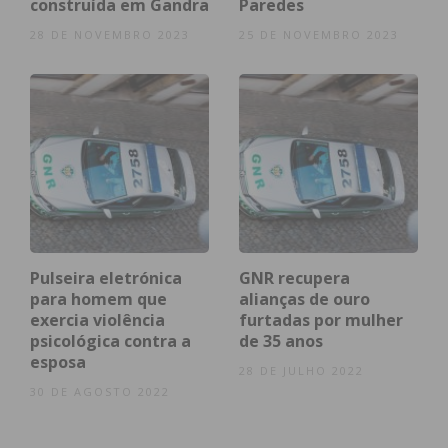
construída em Gandra
Paredes
28 DE NOVEMBRO 2023
25 DE NOVEMBRO 2023
Eu li e concordo com os
termos e
condições
Pulseira eletrónica
GNR recupera
para homem que
alianças de ouro
exercia violência
furtadas por mulher
psicológica contra a
de 35 anos
esposa
28 DE JULHO 2022
30 DE AGOSTO 2022