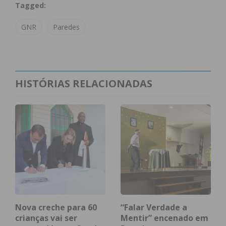
Tagged:
Os suspeitos, com antecedentes criminais por
GNR
Paredes
tráfico de estupefacientes, furtos e roubos, sendo
que um deles já cumpriu pena de prisão efetiva,
foram constituídos arguidos, e os factos foram
remetidos ao Tribunal Judicial de Paredes.
HISTÓRIAS RELACIONADAS
Subscreva a newsletter do
Imediato
Assine nossa newsletter por e-mail e
obtenha de forma regular a informação
atualizada.
Nova creche para 60
“Falar Verdade a
crianças vai ser
Mentir” encenado em