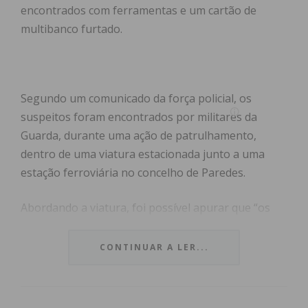
encontrados com ferramentas e um cartão de
multibanco furtado.
Segundo um comunicado da força policial, os
suspeitos foram encontrados por militares da
Guarda, durante uma ação de patrulhamento,
dentro de uma viatura estacionada junto a uma
estação ferroviária no concelho de Paredes.
Abordando a viatura, foi possível apurar que “os
suspeitos estavam na posse de uma chave de
fendas utilizada para quebrar vidros, dois pares de
CONTINUAR A LER...
luvas e um cartão multibanco que tinha sido
furtado do interior de uma viatura na localidade de
Vizela”.