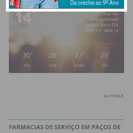
PAÇOS DE FERREIRA
14
°
clear sky
89% humidade
vento: 1m/s ESE
MAX 14 • MIN 14
30
28
27
29
°
°
°
°
SEX
SÁB
DOM
SEG
ALTERAR
FARMACIAS DE SERVIÇO EM PAÇOS DE