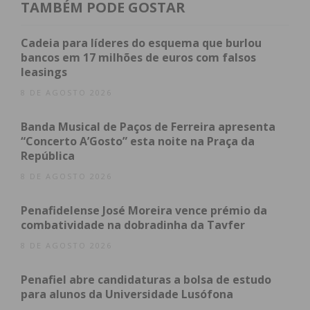
TAMBÉM PODE GOSTAR
obtenha de forma regular a informação
atualizada.
Cadeia para líderes do esquema que burlou
bancos em 17 milhões de euros com falsos
leasings
8 DE AGOSTO 2026
Eu li e concordo com os
termos e
Banda Musical de Paços de Ferreira apresenta
condições
“Concerto A’Gosto” esta noite na Praça da
República
8 DE AGOSTO 2026
Penafidelense José Moreira vence prémio da
combatividade na dobradinha da Tavfer
8 DE AGOSTO 2026
Penafiel abre candidaturas a bolsa de estudo
para alunos da Universidade Lusófona