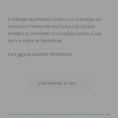
A entrega de prémios contou com a atuação do
cantautor freamundense Carlos Cabral, que
brindou os presentes com canções sobre a sua
terra e sobre as Sebastinas.
Leia
aqui
as quadras vencedoras.
CONTINUAR A LER...
Subscreva a newsletter do
Imediato
Assine nossa newsletter por e-mail e