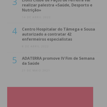
3
Lions Clube de Paços de Ferreira vai
realizar palestra «Saúde, Desporto e
Nutrição»
14 DE ABRIL 2022
4
Centro Hospitalar do Tâmega e Sousa
autorizado a contratar 42
enfermeiros especialistas
8 DE ABRIL 2022
5
ADATERRA promove IV Fim de Semana
da Saúde
21 DE MAIO 2021