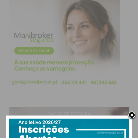
PAÇOS DE FERREIRA
17
°
clear sky
94% humidade