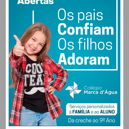
vento: 1m/s E
MAX 17 • MIN 17
28
30
30
31
°
°
°
°
DOM
SEG
TER
QUA
ALTERAR
FARMACIAS DE SERVIÇO EM PAÇOS DE
FERREIRA