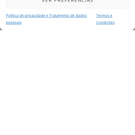
VER PREFERÊNCIAS
Política de privacidade e Tratamento de dados
Termos e
pessoais
Condições
MAIS PARA SI
FACEBOOK
TWITTER
YOUTUBE
INSTAGRAM
READERS
SERVIÇOS