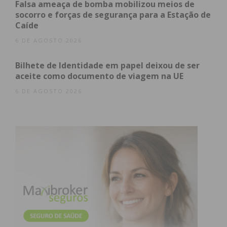
Falsa ameaça de bomba mobilizou meios de
Internacionais entre outros.
socorro e forças de segurança para a Estação de
Caíde
6 DE AGOSTO 2026
Bilhete de Identidade em papel deixou de ser
aceite como documento de viagem na UE
Subscreva a newsletter do
6 DE AGOSTO 2026
Imediato
Assine nossa newsletter por e-mail e
obtenha de forma regular a informação
atualizada.
Eu li e concordo com os
termos e