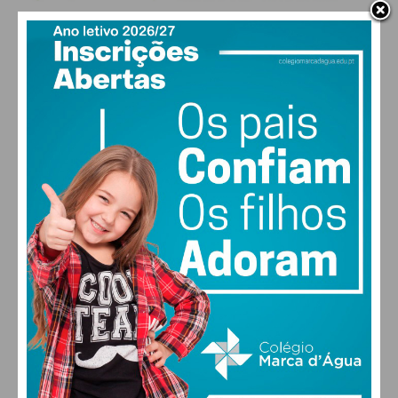
PAÇOS DE FERREIRA
16
°
clear sky
81% humidade
vento: 1m/s SE
MAX 16 • MIN 16
29
30
27
29
°
°
°
°
SEX
SÁB
DOM
SEG
ALTERAR