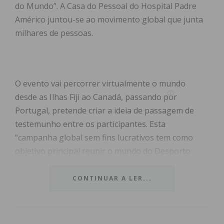
do Mundo”. A Casa do Pessoal do Hospital Padre
Américo juntou-se ao movimento global que junta
milhares de pessoas.
O evento vai percorrer virtualmente o mundo
desde as Ilhas Fiji ao Canadá, passando por
Portugal, pretende criar a ideia de passagem de
testemunho entre os participantes. Esta
“campanha global sem fins lucrativos tem como
objetivo principal reunir o mundo do Desporto
para Todos e mostrar a sua solidariedade perante
os mais afetados pela pandemia do COVID-19”.
CONTINUAR A LER...
Os cidadãos de todas as idades, origens, condição
física, sexo, bem como, os municípios interessados