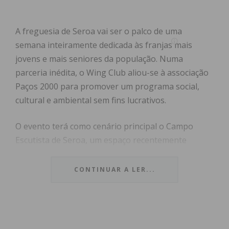
A freguesia de Seroa vai ser o palco de uma
semana inteiramente dedicada às franjas mais
jovens e mais seniores da população. Numa
parceria inédita, o Wing Club aliou-se à associação
Paços 2000 para promover um programa social,
cultural e ambiental sem fins lucrativos.
O evento terá como cenário principal o Campo
Escutista de Seroa, um espaço recentemente
reabilitado que agora se abre à comunidade para
acolher uma agenda multifacetada. Ao longo de
CONTINUAR A LER...
cinco dias, o objetivo passa por promover o diálogo
intergeracional, o contacto com a natureza e o
combate ao isolamento social.