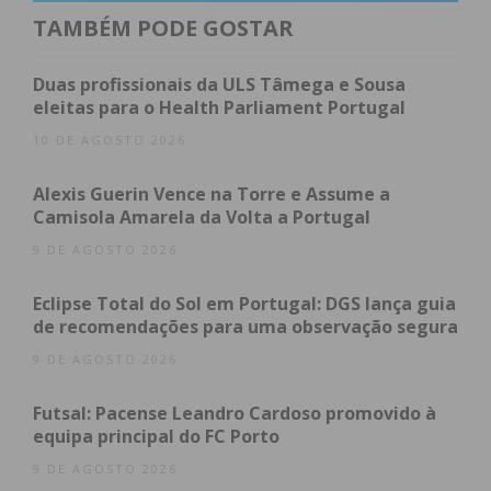
Índice
TAMBÉM PODE GOSTAR
Um cartaz que alia a tradição à solidariedade
Duas profissionais da ULS Tâmega e Sousa
Programa Completo das Atividades:
eleitas para o Health Parliament Portugal
Subscreva a newsletter do Imediato
10 DE AGOSTO 2026
Um cartaz que alia a
Alexis Guerin Vence na Torre e Assume a
tradição à solidariedade
Camisola Amarela da Volta a Portugal
9 DE AGOSTO 2026
O programa arranca na próxima segunda-feira com
Eclipse Total do Sol em Portugal: DGS lança guia
uma forte componente pedagógica e ecológica,
de recomendações para uma observação segura
terminando com as portas abertas do próprio Wing
9 DE AGOSTO 2026
Club à comunidade. O grande destaque cultural da
semana vai para a atuação do conhecido cantor Zé
Futsal: Pacense Leandro Cardoso promovido à
Amaro, que se junta à causa de forma solidária.
equipa principal do FC Porto
9 DE AGOSTO 2026