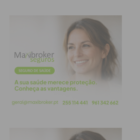
Programa Completo das
Atividades:
29 de junho (Segunda-feira): Tarde de
Natureza
Abertura da semana com uma
atividade focada na biodiversidade e
sensibilização ecológica, dinamizada em
parceria com os técnicos do Observatório
Ambiental da Câmara Municipal de Paços de
Ferreira.
30 de junho (Terça-feira): Animação e
Tradição
A música tradicional portuguesa
assume o protagonismo com uma tarde de
animação a cargo do Sr. Serafim, cantador e
tocador de concertina.
1 de julho (Quarta-feira): Jogos
Tradicionais
Um momento de partilha