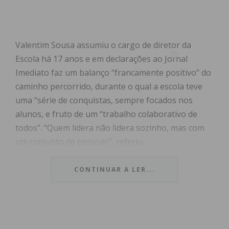
Valentim Sousa assumiu o cargo de diretor da
Escola há 17 anos e em declarações ao Jornal
Imediato faz um balanço “francamente positivo” do
caminho percorrido, durante o qual a escola teve
uma “série de conquistas, sempre focados nos
alunos, e fruto de um “trabalho colaborativo de
todos”. “Quem lidera não lidera sozinho, mas com
um conjunto de pessoas”, referiu.
Do caminho feito na Escola Secundária de Paços de
CONTINUAR A LER...
Ferreira, destaca a requalificação da escola,
realizada em 2011, que representou um
investimento de 11 milhões de euros e, o ano
passado, o investimento de um milhão de euros,