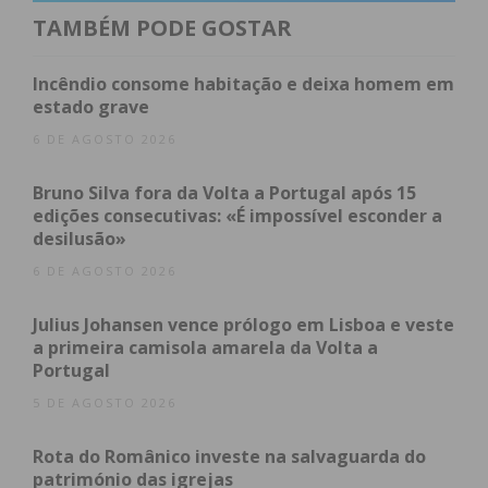
feito no Centro Tecnológico Especializado com um
TAMBÉM PODE GOSTAR
investimento de um milhão.
Incêndio consome habitação e deixa homem em
Ainda antes de sair, a escola assegurou o arranque
estado grave
das obras de manutenção dos edificios da escola,
6 DE AGOSTO 2026
que será realizada pela Parque Escolar e vai iniciar
em agosto. “Saio com a sensação de dever
Bruno Silva fora da Volta a Portugal após 15
edições consecutivas: «É impossível esconder a
cumprido e muito orgulhoso do trabalho realizado.
desilusão»
Foi um grande honra desempenhar este cargo”,
6 DE AGOSTO 2026
concluiu.
Julius Johansen vence prólogo em Lisboa e veste
a primeira camisola amarela da Volta a
Portugal
Subscreva a newsletter do
5 DE AGOSTO 2026
Imediato
Rota do Românico investe na salvaguarda do
Assine nossa newsletter por e-mail e
património das igrejas