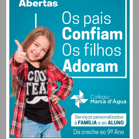
53% humidade
vento: 2m/s ONO
MAX 24 • MIN 24
30
30
29
28
°
°
°
°
QUI
SEX
SÁB
DOM
ALTERAR
FARMACIAS DE SERVIÇO EM PAÇOS DE
FERREIRA