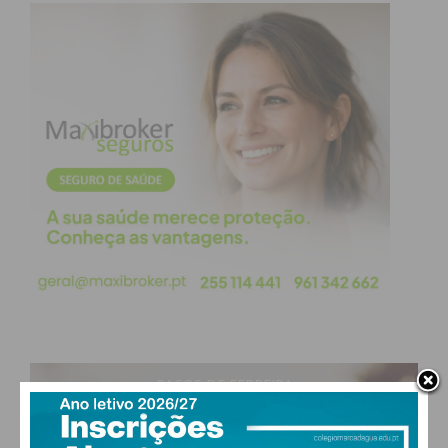
PAÇOS DE FERREIRA
24
°
clear sky