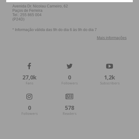
27,0k
0
1,2k
Fans
Followers
Subscribers
0
578
Followers
Readers