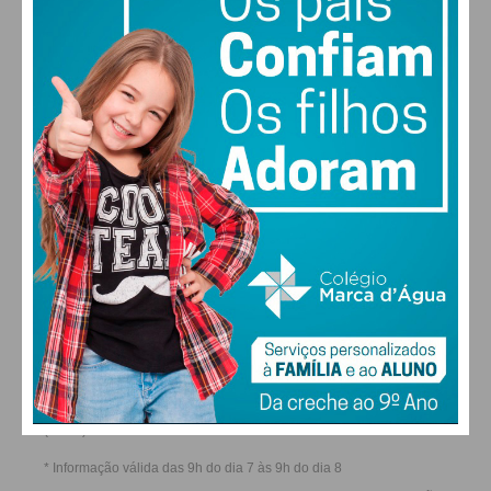
30
28
28
29
°
°
°
°
SEX
SÁB
DOM
SEG
ALTERAR
FARMACIAS DE SERVIÇO EM PAÇOS DE
FERREIRA