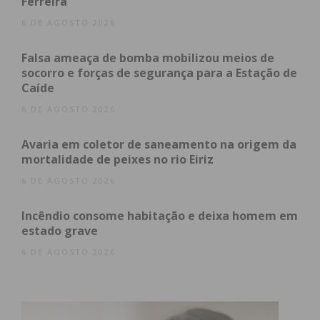
Ferreira
terá lugar no Mosteiro de Ferreira (11h e 21h30),
6 DE AGOSTO 2026
Casa da Cultura de Seroa (14h30), Salão Paroquial
de Meixomil (17h e 18h30) e em Raimonda na Igreja
Falsa ameaça de bomba mobilizou meios de
Matriz (21h30).
socorro e forças de segurança para a Estação de
Caíde
6 DE AGOSTO 2026
Subscreva a newsletter do
Avaria em coletor de saneamento na origem da
Imediato
mortalidade de peixes no rio Eiriz
6 DE AGOSTO 2026
Assine nossa newsletter por e-mail e
Incêndio consome habitação e deixa homem em
obtenha de forma regular a informação
estado grave
atualizada.
6 DE AGOSTO 2026