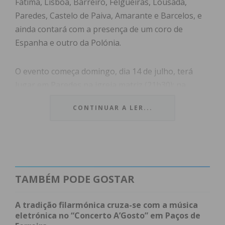
Fátima, Lisboa, Barreiro, Felgueiras, Lousada,
Paredes, Castelo de Paiva, Amarante e Barcelos, e
ainda contará com a presença de um coro de
Espanha e outro da Polónia.
O evento começa domingo, dia 14 de julho, terá
lugar em Paredes na igreja matriz (21h30); na
quinta-feira, dia 18, será na Câmara Municipal de
CONTINUAR A LER...
Paços de Ferreira (18h) e em Freamunde na Igreja
Matriz (21h30); na sexta-feira, dia 19, será na
Câmara Municipal de Paços de Ferreira (17h), em
Lousada na Capela do Senhor dos Aflitos (21h30) e
em Eiriz na Igreja Matriz (21h30); no sábado, dia 20,
TAMBÉM PODE GOSTAR
realizar-se-á no Auditório da Associação
Empresarial de Paços de Ferreira (15h), no
A tradição filarmónica cruza-se com a música
Mosteiro de Ferreira (18h) e também em Paços de
eletrónica no “Concerto A’Gosto” em Paços de
Ferreira na Igreja Matriz (22h); O último dia, dia 21,