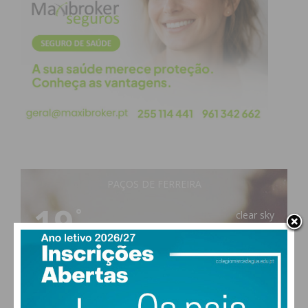
PAÇOS DE FERREIRA
19
°
clear sky
75% humidade
vento: 1m/s SO
MAX 19 • MIN 19