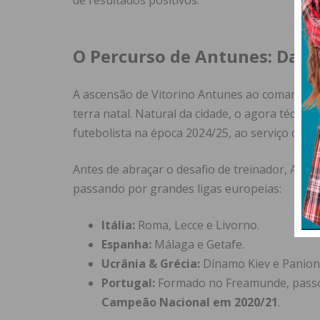
de resultados positivos.
O Percurso de Antunes: Da 
A ascensão de Vitorino Antunes ao comando té
terra natal. Natural da cidade, o agora técnico
futebolista na época 2024/25, ao serviço do FC
Antes de abraçar o desafio de treinador, Antun
passando por grandes ligas europeias:
Itália:
Roma, Lecce e Livorno.
Espanha:
Málaga e Getafe.
Ucrânia & Grécia:
Dínamo Kiev e Panion
Portugal:
Formado no Freamunde, passo
Campeão Nacional em 2020/21
.