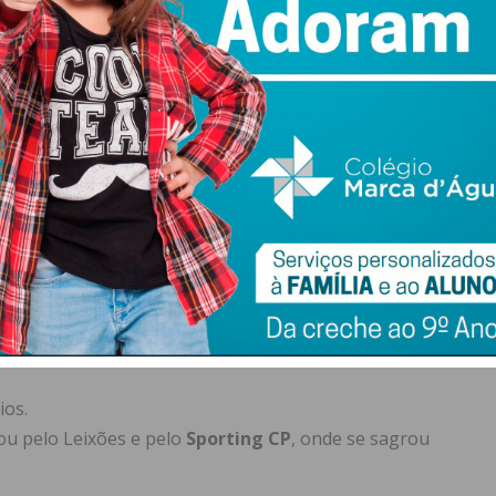
formação ao Banco do Freamunde
cnico do Freamunde encerra um ciclo de ligação à sua
 de
39 anos
terminou a sua prestigiada carreira de
 Paços de Ferreira.
es construiu um currículo internacional de relevo,
ios.
u pelo Leixões e pelo
Sporting CP
, onde se sagrou