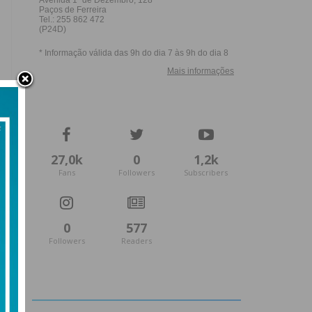
27,0k
0
1,2k
Fans
Followers
Subscribers
0
577
Followers
Readers