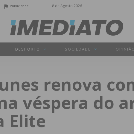
8 de Agosto 2026
Publicidade
DESPORTO
SOCIEDADE
OPINIÃ
tunes renova co
a véspera do a
 Elite