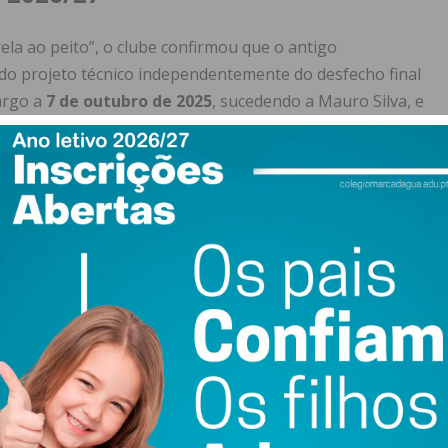
ela ao peito”, o clube confirmou que o antigo
do projeto técnico independentemente do desfecho final
argo a
7 de outubro de 2025
, sucedendo a Mauro Silva, e
ue culminou com o segundo lugar na fase regular da
Baião.
eonato em bom momento de forma, somando
11 jogos
nco empates), fator que foi determinante para a confiança
 domingo
o primeiro grande desafio da fase final. O SC Freamunde
00
, no Complexo Desportivo SC Freamunde. Restam seis
 o clube apela à presença dos adeptos para manter a senda