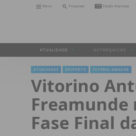
Menu
Pesquisar
Edição Impressa
ATUALIDADE
AUTÁRQUICAS
ATUALIDADE
DESPORTO
FUTEBOL AMADOR
Vitorino An
Freamunde n
Fase Final da