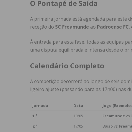
O Pontapé de Saída
A primeira jornada está agendada para este 
receção do
SC Freamunde
ao
Padroense FC
,
À entrada para esta fase, todas as equipas p
uma disputa equilibrada e intensa desde o pr
Calendário Completo
A competição decorrerá ao longo de seis dom
ligeiro ajuste (passando para as 17h00) nas d
Jornada
Data
Jogo (Exemplo
1.ª
10/05
Freamunde
vs 
2.ª
17/05
Baião vs
Fream