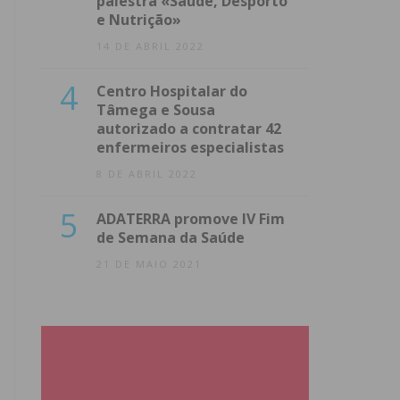
palestra «Saúde, Desporto
e Nutrição»
14 DE ABRIL 2022
4
Centro Hospitalar do
Tâmega e Sousa
autorizado a contratar 42
enfermeiros especialistas
8 DE ABRIL 2022
5
ADATERRA promove IV Fim
de Semana da Saúde
21 DE MAIO 2021