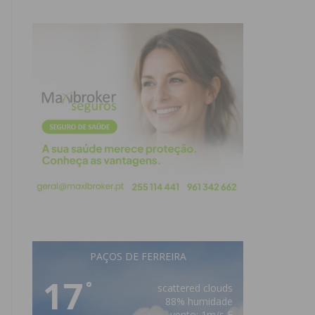
PAÇOS DE FERREIRA
17
°
scattered clouds
88% humidade
vento: 1m/s E