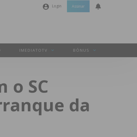
Login
Assinar
Nome de utilizador ou email
*
Senha
*
O
IMEDIATOTV
BÓNUS
Manter sessão
m o SC
INICIAR SESSÃO
rranque da
Perdeu a sua senha?