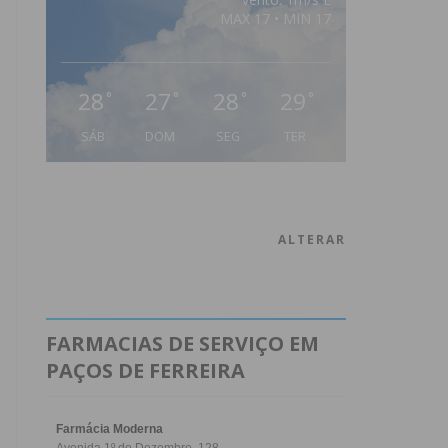
MAX 17 • MIN 17
28
27
28
29
°
°
°
°
SÁB
DOM
SEG
TER
ALTERAR
FARMACIAS DE SERVIÇO EM
PAÇOS DE FERREIRA