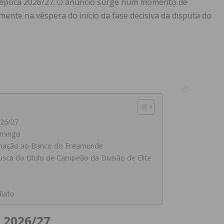
 época 2026/27. O anúncio surge num momento de
mente na véspera do início da fase decisiva da disputa do
026/27
omingo
rmação ao Banco do Freamunde
sca do título de Campeão da Divisão de Elite
diato
 2026/27