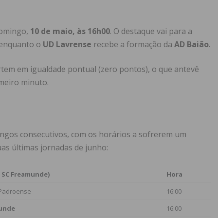
domingo,
10 de maio, às 16h00
. O destaque vai para a
 enquanto o
UD Lavrense
recebe a formação da
AD Baião
.
artem em igualdade pontual (zero pontos), o que antevê
imeiro minuto.
ingos consecutivos, com os horários a sofrerem um
uas últimas jornadas de junho:
: SC Freamunde)
Hora
Padroense
16:00
unde
16:00