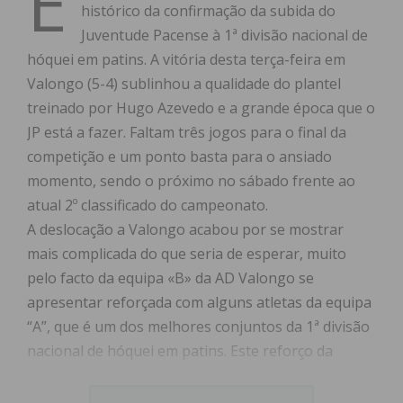
E
histórico da confirmação da subida do
Juventude Pacense à 1ª divisão nacional de
hóquei em patins. A vitória desta terça-feira em
Valongo (5-4) sublinhou a qualidade do plantel
treinado por Hugo Azevedo e a grande época que o
JP está a fazer. Faltam três jogos para o final da
competição e um ponto basta para o ansiado
momento, sendo o próximo no sábado frente ao
atual 2º classificado do campeonato.
A deslocação a Valongo acabou por se mostrar
mais complicada do que seria de esperar, muito
pelo facto da equipa «B» da AD Valongo se
apresentar reforçada com alguns atletas da equipa
“A”, que é um dos melhores conjuntos da 1ª divisão
nacional de hóquei em patins. Este reforço da
equipa da «casa» acabou por ser benéfica para o
espetáculo, porque proporcionou ao elevado