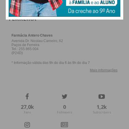
Subscreva a newsletter do
FARMACIAS DE SERVIÇO EM PAÇOS DE
Imediato
FERREIRA
Assine nossa newsletter por e-mail e
obtenha de forma regular a informação
atualizada.
Eu li e concordo com os
termos e
condições
27,0k
0
1,2k
Fans
Followers
Subscribers