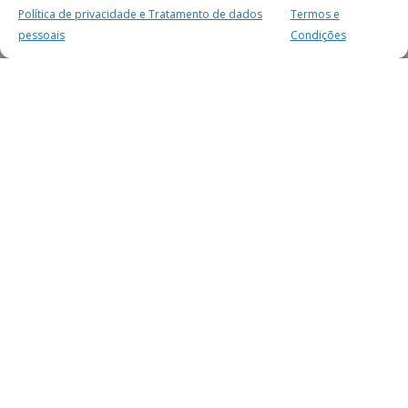
Política de privacidade e Tratamento de dados
Termos e
pessoais
Condições
MAIS PARA SI
FACEBOOK
TWITTER
YOUTUBE
INSTAGRAM
READERS
SERVIÇOS
SOBRE NÓS