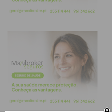
Estava dado o mote para a fase mais emotiva da
partida, pois dois minutos depois um grande
remate cruzado de Viti colocou de novo o Valongo
na frente (4-3). A reação pacense foi imediata e
quarenta segundos depois Filipe Flórido insistiu no
remate até levar a bola a cruzar a linha de golo
para um novo empate (4-4).
Perante tal alternância no marcador pairava a
incerteza sobre para que lado cairia o resultado
final. Acabou por ser o JP a ter esse prémio quando
Gonçalo Neto, de livre direto, fez o 4-5 e festejou de
forma efusiva junto dos adeptos pacenses.
Estávamos a cinco minutos do final e mesmo com o
Valongo a arriscar tudo para evitar a derrota,
tirando inclusive o guarda-redes para ter vantagem
no 5 para 4, a equipa pacense soube segurar o