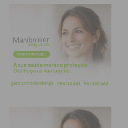
registo de 13, 12 mulheres e um homem, sendo que
as forças policiais têm vindo a reforçar as ações de
sensibilização que incidem, sobretudo, na
prevenção de comportamentos violentos.
O Dia Internacional para a Eliminação da Violência
contra as Mulheres foi instituído oficialmente em
25 de novembro de 1999, pelas Nações Unidas, com
o objetivo de alertar para uma realidade que
continua a afetar milhões de mulheres em todo o
mundo.
“A violência doméstica é um crime público, de
denúncia obrigatória e de responsabilidade
coletiva. A sua prevenção, investigação e combate
constituem prioridades da política criminal vigente
e assumem-se como prioridade absoluta para a