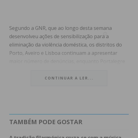
Segundo a GNR, que ao longo desta semana
desenvolveu ações de sensibilização para a
eliminação da violência doméstica, os distritos do
Porto, Aveiro e Lisboa continuam a apresentar
maior número de denúncias, enquanto Portalegre
e Bragança mantêm valores mais baixos”.
CONTINUAR A LER...
No que respeita a detidos, até 15 de novembro,
foram detidos 1.380 suspeitos (349 em flagrante e
1.031 fora de flagrante) e apreendidas 864 armas”.
Até à mesma data, foram registadas “13 vítimas
mortais, 11 mulheres e dois homens”.
TAMBÉM PODE GOSTAR
Atualmente, os Núcleos de Investigação e Apoio a
A tradição filarmónica cruza-se com a música