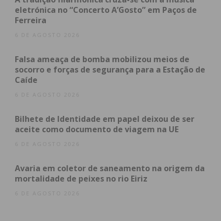
Vítimas Específicas integram 186
eletrónica no “Concerto A’Gosto” em Paços de
Ferreira
militares especializados em todo o país e
registaram, até 15 de novembro de 2025, 4.056
6 DE AGOSTO 2026
inquéritos, dos quais 3.956 já concluídos (cerca
Falsa ameaça de bomba mobilizou meios de
de 97,5%).
socorro e forças de segurança para a Estação de
Caíde
Durante o ano de 2024, as autoridades declaram
6 DE AGOSTO 2026
que foram registados “11 876 crimes de violência
doméstica, na área da sua responsabilidade, sendo
Bilhete de Identidade em papel deixou de ser
que os “distritos do Porto, Aveiro, Braga, Setúbal e
aceite como documento de viagem na UE
Lisboa concentraram o maior número de
6 DE AGOSTO 2026
ocorrências, enquanto Portalegre e Bragança
registaram menos”. No âmbito destes crimes,
Avaria em coletor de saneamento na origem da
mortalidade de peixes no rio Eiriz
foram detidos “1.450 suspeitos (373 em flagrante e
1.077 fora de flagrante) e apreendidas 1.222 armas”.
6 DE AGOSTO 2026
Nesse ano, o número de mortes manteve-se, com