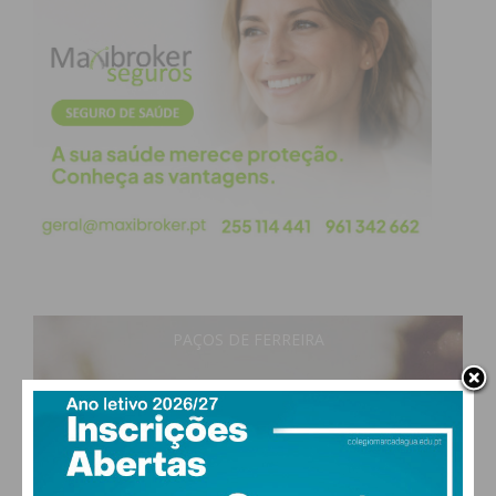
Guarda Nacional Republicana, que se mantém
firmemente empenhada na proteção das vítimas e
na promoção de uma sociedade mais segura”,
refere a Guarda.
Subscreva a newsletter do
Imediato
Assine nossa newsletter por e-mail e
PAÇOS DE FERREIRA
obtenha de forma regular a informação
atualizada.
23
°
clear sky
60% humidade
vento: 2m/s OSO
MAX 23 • MIN 23