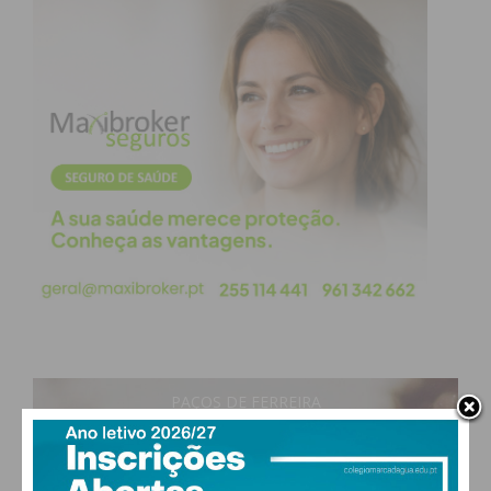
PAÇOS DE FERREIRA
17
°
clear sky
84% humidade