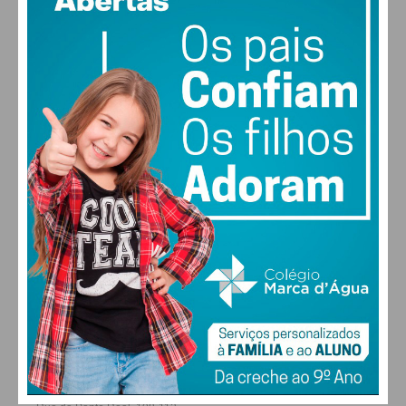
vento: 1m/s ENE
MAX 17 • MIN 17
30
30
30
28
°
°
°
°
QUI
SEX
SÁB
DOM
ALTERAR
FARMACIAS DE SERVIÇO EM PAÇOS DE
FERREIRA