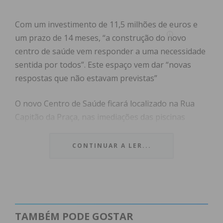
Com um investimento de 11,5 milhões de euros e
um prazo de 14 meses, “a construção do novo
centro de saúde vem responder a uma necessidade
sentida por todos”. Este espaço vem dar “novas
respostas que não estavam previstas”
O novo Centro de Saúde ficará localizado na Rua
Capitão da Praça, nas imediações das piscinas
municipais, num terreno adquirido pela Câmara
Municipal com cerca de 17 mil m2.
CONTINUAR A LER...
O futuro centro de saúde D. Sílvia Cardoso terá
quatro pisos e capacidade para 30 mil utentes.
TAMBÉM PODE GOSTAR