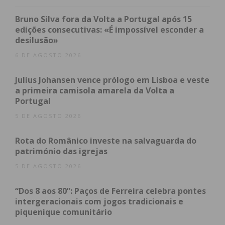
Bruno Silva fora da Volta a Portugal após 15
edições consecutivas: «É impossível esconder a
desilusão»
6 DE AGOSTO 2026
Julius Johansen vence prólogo em Lisboa e veste
a primeira camisola amarela da Volta a
Portugal
5 DE AGOSTO 2026
Rota do Românico investe na salvaguarda do
património das igrejas
Subscreva a newsletter do
5 DE AGOSTO 2026
Imediato
“Dos 8 aos 80”: Paços de Ferreira celebra pontes
intergeracionais com jogos tradicionais e
Assine nossa newsletter por e-mail e
piquenique comunitário
obtenha de forma regular a informação