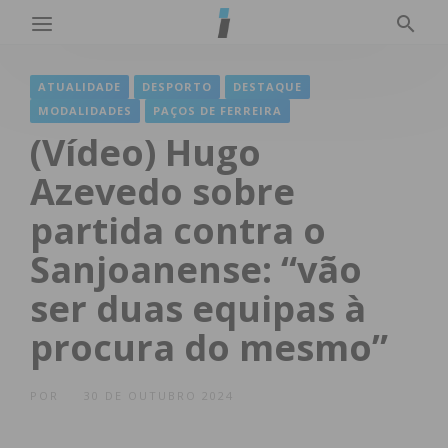
ATUALIDADE
DESPORTO
DESTAQUE
MODALIDADES
PAÇOS DE FERREIRA
(Vídeo) Hugo
Azevedo sobre
partida contra o
Sanjoanense: “vão
ser duas equipas à
procura do mesmo”
POR
30 DE OUTUBRO 2024