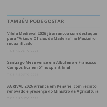
erros no Torneio D. António Matos “vão fazer-nos
repensar e neste jogo vamos estar preparados
para tudo”.
TAMBÉM PODE GOSTAR
Vilela Medieval 2026 já arrancou com destaque
para “Artes e Ofícios da Madeira” no Mosteiro
requalificado
7 DE AGOSTO 2026
Santiago Mesa vence em Albufeira e Francisco
Campos fica em 5º no sprint final
7 DE AGOSTO 2026
AGRIVAL 2026 arranca em Penafiel com recinto
renovado e presença do Ministro da Agricultura
Subscreva a newsletter do
7 DE AGOSTO 2026
Imediato