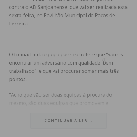
contra o AD Sanjoanense, que vai ser realizada esta
sexta-feira, no Pavilhão Municipal de Paços de
Ferreira.
O treinador da equipa pacense refere que “vamos
encontrar um adversário com qualidade, bem
trabalhado”, e que vai procurar somar mais três
pontos.
“Acho que vão ser duas equipas à procura do
mesmo, são duas equipas que promovem e
privilegiam o hóquei ofensivo”.
CONTINUAR A LER...
Tomás Pereira falou da derrota contra a AD
Sanjoanense na pré-temporada e referiu que os