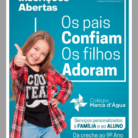
21
°
clear sky
71% humidade
vento: 1m/s O
MAX 21 • MIN 21
22
28
27
29
°
°
°
°
SEX
SÁB
DOM
SEG
ALTERAR
FARMACIAS DE SERVIÇO EM PAÇOS DE
FERREIRA