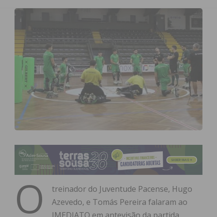
O
treinador do Juventude Pacense, Hugo
Azevedo, e Tomás Pereira falaram ao
IMEDIATO em antevisão da partida