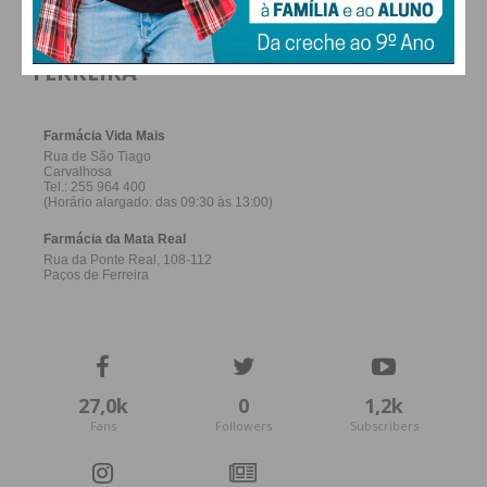
FARMACIAS DE SERVIÇO EM PAÇOS DE
FERREIRA
27,0k
0
1,2k
Fans
Followers
Subscribers