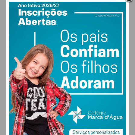
PAÇOS DE FERREIRA
20
°
clear sky
88% humidade
vento: 1m/s ENE
MAX 20 • MIN 20
29
31
31
32
°
°
°
°
SEG
TER
QUA
QUI
ALTERAR