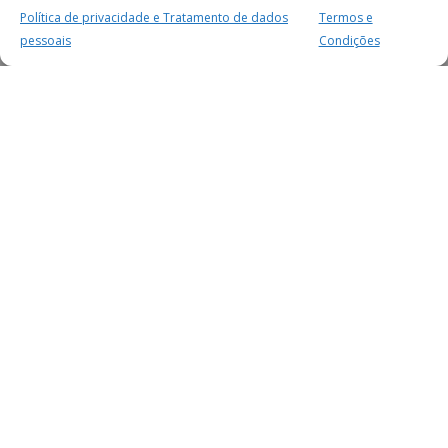
Política de privacidade e Tratamento de dados
Termos e
pessoais
Condições
MAIS PARA SI
FACEBOOK
TWITTER
YOUTUBE
INSTAGRAM
READERS
SERVIÇOS
SOBRE NÓS