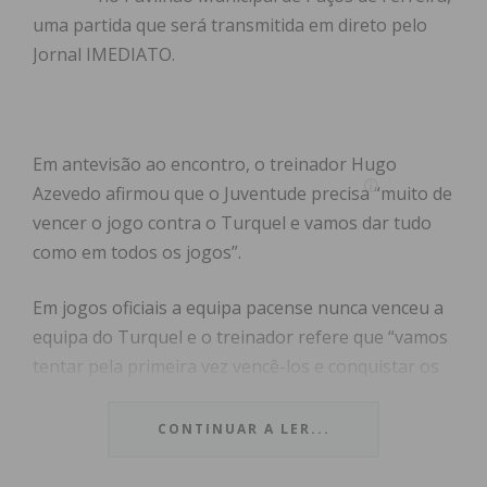
uma partida que será transmitida em direto pelo
Jornal IMEDIATO.
Em antevisão ao encontro, o treinador Hugo
Azevedo afirmou que o Juventude precisa “muito de
vencer o jogo contra o Turquel e vamos dar tudo
como em todos os jogos”.
Em jogos oficiais a equipa pacense nunca venceu a
equipa do Turquel e o treinador refere que “vamos
tentar pela primeira vez vencê-los e conquistar os
três pontos”.
CONTINUAR A LER...
O jogador Dinis Abreu afirmou em antevisão que
espera um jogo muito difícil mas que desta vez “a