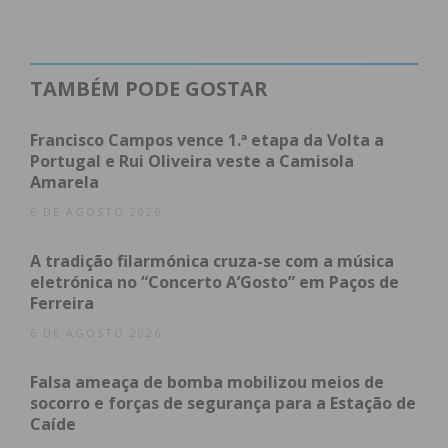
equipa vai dar uma resposta positiva, pois é uma
equipa diferente da que jogou em Turquel na 1.ª
volta e muito diferente daquela que jogou no ano
TAMBÉM PODE GOSTAR
passado”.
Francisco Campos vence 1.ª etapa da Volta a
Veja a antevisão completa aqui:
Portugal e Rui Oliveira veste a Camisola
Amarela
6 DE AGOSTO 2026
A tradição filarmónica cruza-se com a música
eletrónica no “Concerto A’Gosto” em Paços de
Ferreira
6 DE AGOSTO 2026
Falsa ameaça de bomba mobilizou meios de
socorro e forças de segurança para a Estação de
Caíde