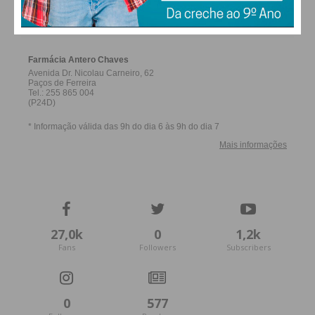
FERREIRA
27,0k
0
1,2k
Fans
Followers
Subscribers
0
577