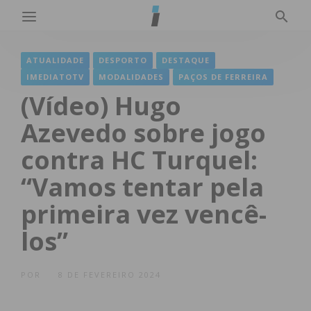
ATUALIDADE
DESPORTO
DESTAQUE
IMEDIATOTV
MODALIDADES
PAÇOS DE FERREIRA
(Vídeo) Hugo
Azevedo sobre jogo
contra HC Turquel:
“Vamos tentar pela
primeira vez vencê-
los”
POR
8 DE FEVEREIRO 2024