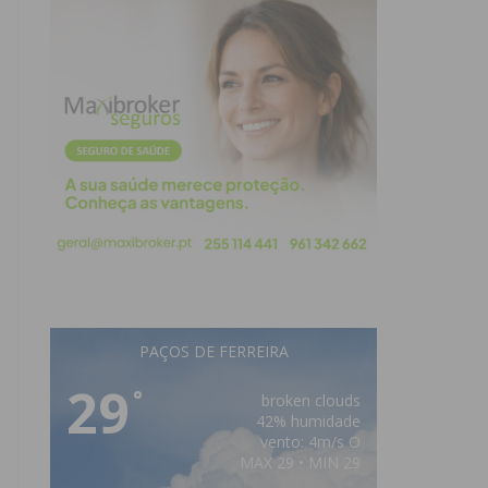
PAÇOS DE FERREIRA
29
°
broken clouds
42% humidade
vento: 4m/s O
MAX 29 • MIN 29