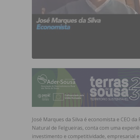
José Marques da Silva é economista e CEO da 
Natural de Felgueiras, conta com uma experiê
investimento e competitividade, empresarial e