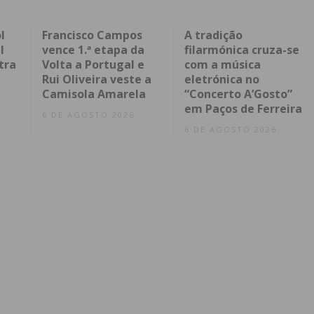
l
Francisco Campos
A tradição
l
vence 1.ª etapa da
filarmónica cruza-se
tra
Volta a Portugal e
com a música
Rui Oliveira veste a
eletrónica no
Camisola Amarela
“Concerto A’Gosto”
em Paços de Ferreira
6 DE AGOSTO 2026
6 DE AGOSTO 2026