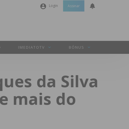
Login
Assinar
Nome de utilizador ou email
*
Senha
*
O
IMEDIATOTV
BÓNUS
Manter sessão
ues da Silva
INICIAR SESSÃO
e mais do
Perdeu a sua senha?