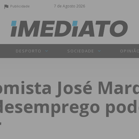
7 de Agosto 2026
Publicidade
DESPORTO
SOCIEDADE
OPINIÃ
omista José Marq
desemprego pod
r