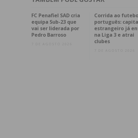
FC Penafiel SAD cria
Corrida ao futebo
equipa Sub-23 que
português: capita
vai ser liderada por
estrangeiro já en
Pedro Barroso
na Liga 3 e atrai
clubes
7 DE AGOSTO 2026
7 DE AGOSTO 2026