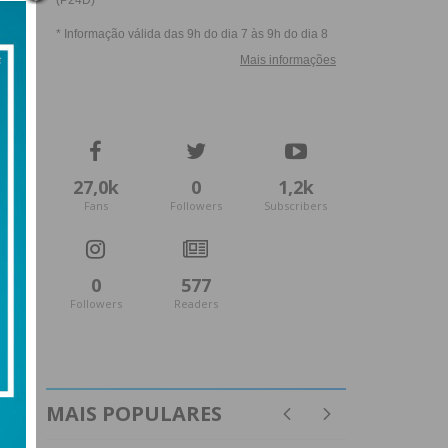
27,0k
0
1,2k
Fans
Followers
Subscribers
0
577
Followers
Readers
MAIS POPULARES