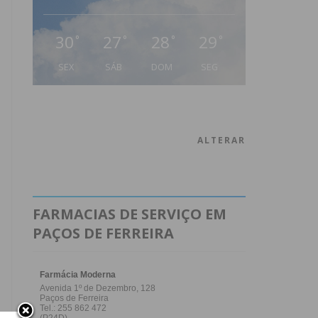
30
27
28
29
°
°
°
°
SEX
SÁB
DOM
SEG
ALTERAR
FARMACIAS DE SERVIÇO EM
PAÇOS DE FERREIRA