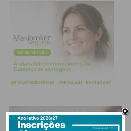
PAÇOS DE FERREIRA
29
°
clear sky