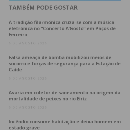
TAMBÉM PODE GOSTAR
Subscreva a newsletter do
A tradição filarmónica cruza-se com a música
Imediato
eletrónica no “Concerto A’Gosto” em Paços de
Ferreira
Assine nossa newsletter por e-mail e
6 DE AGOSTO 2026
obtenha de forma regular a informação
atualizada.
Falsa ameaça de bomba mobilizou meios de
socorro e forças de segurança para a Estação de
Caíde
6 DE AGOSTO 2026
Avaria em coletor de saneamento na origem da
Eu li e concordo com os
termos e
mortalidade de peixes no rio Eiriz
condições
6 DE AGOSTO 2026
Incêndio consome habitação e deixa homem em
estado grave