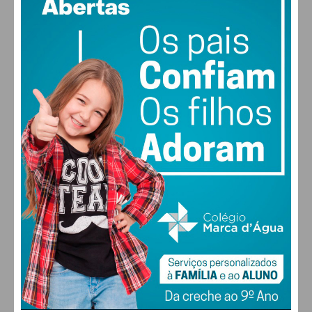
47% humidade
vento: 4m/s O
MAX 29 • MIN 28
29
30
29
27
°
°
°
°
QUI
SEX
SÁB
DOM
ALTERAR
FARMACIAS DE SERVIÇO EM PAÇOS DE
FERREIRA