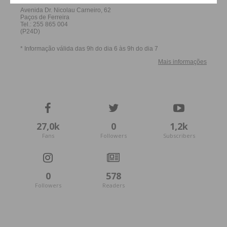
27,0k
0
1,2k
Fans
Followers
Subscribers
0
578
Followers
Readers