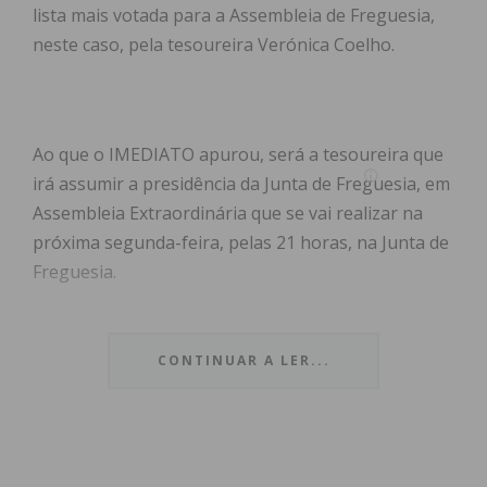
lista mais votada para a Assembleia de Freguesia,
neste caso, pela tesoureira Verónica Coelho.
Ao que o IMEDIATO apurou, será a tesoureira que
irá assumir a presidência da Junta de Freguesia, em
Assembleia Extraordinária que se vai realizar na
próxima segunda-feira, pelas 21 horas, na Junta de
Freguesia.
Ainda antes da tomada de posse, o PS Raimonda
reuniu em assembleia de militantes e
CONTINUAR A LER...
simpatizantes. “Em equipa tivemos a analisar a
política actual e a realizar o balanço do trabalho do
nosso camarada Jocelino Moreira desde 2013 na
liderança do PS Raimonda e a definir a estratégia,