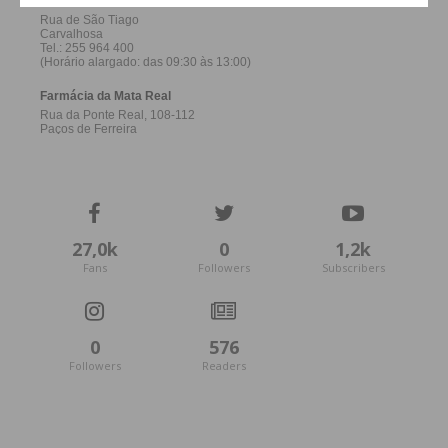
27,0k
0
1,2k
Fans
Followers
Subscribers
0
576
Followers
Readers