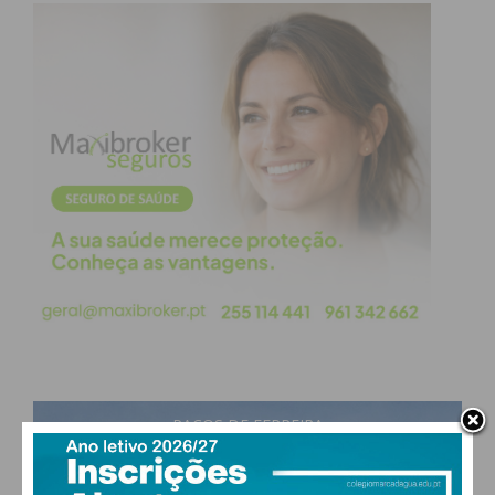
PAÇOS DE FERREIRA
24
°
few clouds