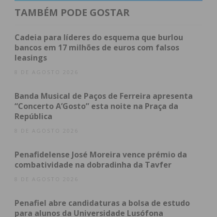
os desafios para este mandato já com nova
TAMBÉM PODE GOSTAR
Presidente de Junta da Vila de Raimonda a nossa
camarada Veronica Coelho que teve oportunidade
Cadeia para líderes do esquema que burlou
de mostrar a todos a sua vontade e projecto para
bancos em 17 milhões de euros com falsos
leasings
Raimonda”, refere o partido, assegurando estar
“mais unidos que nunca em torno da vontade de
8 DE AGOSTO 2026
fazer mais e melhor pela nossa RAIMONDA!!!”
Banda Musical de Paços de Ferreira apresenta
“Concerto A’Gosto” esta noite na Praça da
República
Subscreva a newsletter do
8 DE AGOSTO 2026
Imediato
Penafidelense José Moreira vence prémio da
combatividade na dobradinha da Tavfer
Assine nossa newsletter por e-mail e
8 DE AGOSTO 2026
obtenha de forma regular a informação
atualizada.
Penafiel abre candidaturas a bolsa de estudo
para alunos da Universidade Lusófona