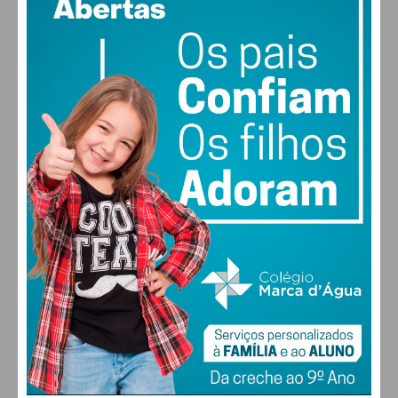
64% humidade
vento: 3m/s O
MAX 24 • MIN 24
27
30
30
31
°
°
°
°
DOM
SEG
TER
QUA
ALTERAR
FARMACIAS DE SERVIÇO EM PAÇOS DE
FERREIRA