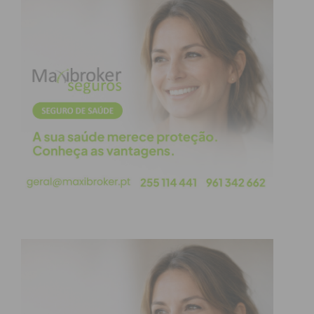
janeiro e 6 de fevereiro de 2024, foram confirmados
7 casos de sarampo no país…
É importante relembrar que o Sarampo continua a
ser uma das principais causas de morte infantil no
mundo, apesar de haver uma vacina segura e eficaz
disponível. Embora seja particularmente perigoso
para crianças pequenas, os adultos também podem
sofrer complicações graves, como pneumonia e
encefalite (uma inflamação do cérebro).
Para se proteger – a si, aos seus e aos outros –
verifique o seu estado vacinal, e garanta que as
suas crianças têm as vacinas atualizadas.
Os sintomas iniciais da doença assemelham-se a
uma gripe: febre, tosse e espirros; depois, surgem