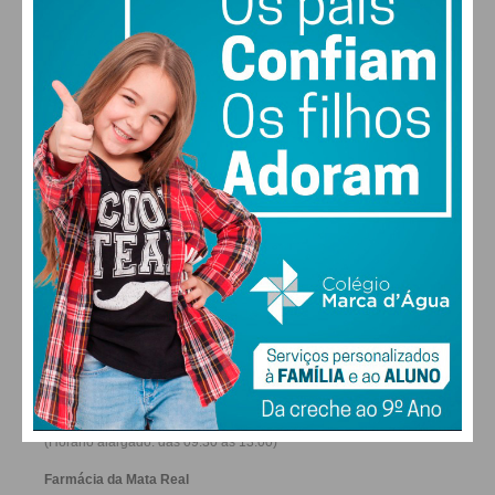
28
30
30
31
°
°
°
°
DOM
SEG
TER
QUA
Eu li e concordo com os
termos e
condições
ALTERAR
FARMACIAS DE SERVIÇO EM PAÇOS DE
FERREIRA