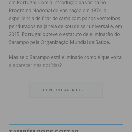
em Portugal. Com a introdução da vacina no
Programa Nacional de Vacinação em 1974, a
experiência de ficar de cama com panos vermelhos
pendurados na janela deixou de ser universal e, em
2015, Portugal obteve o estatuto de eliminação do
Sarampo pela Organização Mundial da Saúde.
Mas se o Sarampo está eliminado como é que volta
a aparecer nas notícias?
Uma doença diz-se eliminada quando deixa de
haver transmissão contínua na comunidade. No
CONTINUAR A LER...
entanto, podem surgir casos ocasionais da doença,
nomeadamente através do contacto com o vírus em
viagens internacionais ou com pessoas vindas de
países com o vírus em circulação.
TAMBÉM PODE GOSTAR