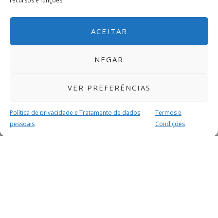
recursos e funções.
ACEITAR
NEGAR
VER PREFERÊNCIAS
Política de privacidade e Tratamento de dados
Termos e
pessoais
Condições
MAIS PARA SI
FACEBOOK
TWITTER
YOUTUBE