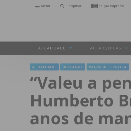
Menu
Pesquisar
Edição Impressa
ATUALIDADE
AUTÁRQUICAS
ATUALIDADE
DESTAQUE
PAÇOS DE FERREIRA
“Valeu a pen
Humberto Br
anos de ma