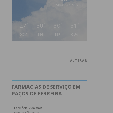
MAX 24 • MIN 24
27
30
30
31
°
°
°
°
DOM
SEG
TER
QUA
ALTERAR
FARMACIAS DE SERVIÇO EM
PAÇOS DE FERREIRA