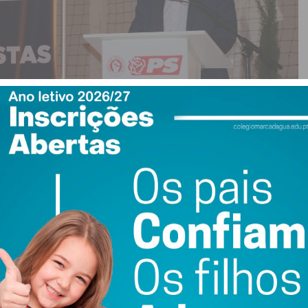
ítica do PS de Paços de Ferreira quem abriu as
larmente feliz para todos nós”, agradeceu a todos os que
 connosco travaram esta batalha, que não foi fácil e teve
mudanças” em Paços de Ferreira.
-presidente do município referiu que foram “anos
 e mostrou-se certo de que o município “estaria bem pior”