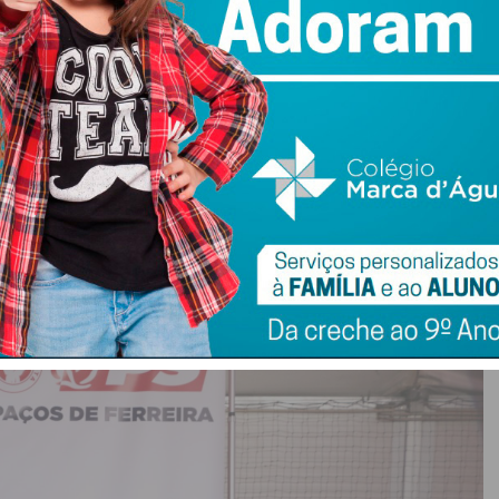
sidente da Câmara Municipal.
o de Humberto Brito, Paulo Ferreira apelou à
tegra e não esqueceu a oposição social-democrata no
s o facto de haver uma oposição tao fraca, torna o nosso
mberto Brito, que dirigiu as suas primeiras palavras aos
readores, em particular para Paulo Ferreira, aquele que
o de presidente da autarquia.