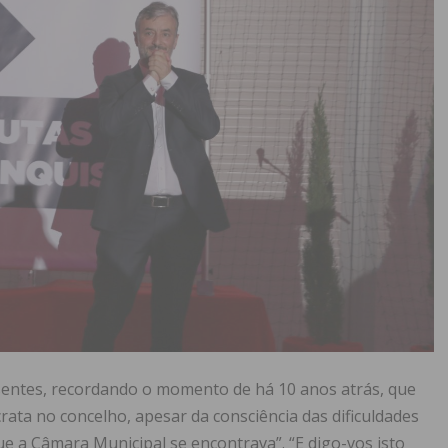
sentes, recordando o momento de há 10 anos atrás, que
ata no concelho, apesar da consciência das dificuldades
 a Câmara Municipal se encontrava”. “E digo-vos isto