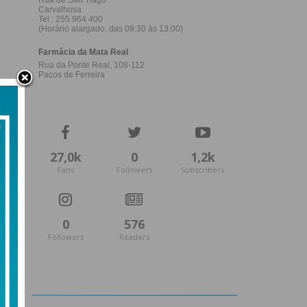
27,0k
0
1,2k
Fans
Followers
Subscribers
0
576
Followers
Readers