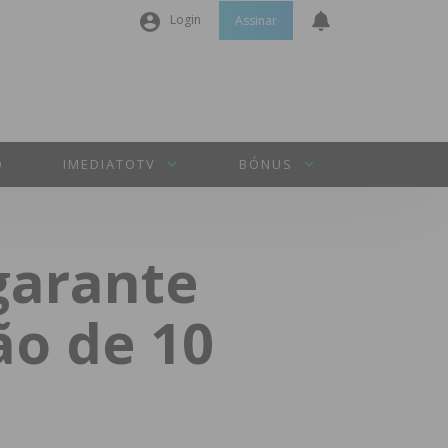
Login
Assinar
Nome de utilizador ou email
*
Senha
*
O
IMEDIATOTV
BÓNUS
Manter sessão
garante
INICIAR SESSÃO
ão de 10
Perdeu a sua senha?