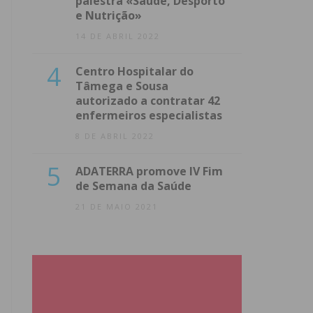
palestra «Saúde, Desporto
e Nutrição»
14 DE ABRIL 2022
4
Centro Hospitalar do
Tâmega e Sousa
autorizado a contratar 42
enfermeiros especialistas
8 DE ABRIL 2022
5
ADATERRA promove IV Fim
de Semana da Saúde
21 DE MAIO 2021