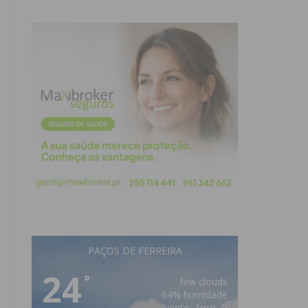
PAÇOS DE FERREIRA
24
°
few clouds
64% humidade
vento: 3m/s O