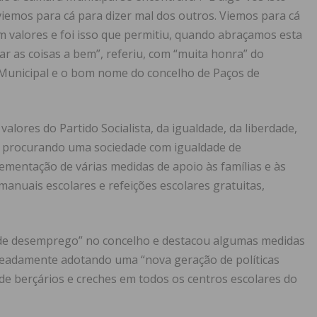
viemos para cá para dizer mal dos outros. Viemos para cá
m valores e foi isso que permitiu, quando abraçamos esta
r as coisas a bem”, referiu, com “muita honra” do
Municipal e o bom nome do concelho de Paços de
valores do Partido Socialista, da igualdade, da liberdade,
al, procurando uma sociedade com igualdade de
ementação de várias medidas de apoio às famílias e às
anuais escolares e refeições escolares gratuitas,
 de desemprego” no concelho e destacou algumas medidas
meadamente adotando uma “nova geração de políticas
o de berçários e creches em todos os centros escolares do