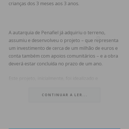
crianças dos 3 meses aos 3 anos.
A autarquia de Penafiel já adquiriu o terreno,
assumiu e desenvolveu o projeto – que representa
um investimento de cerca de um milhão de euros e
conta também com apoios comunitários – e a obra
deverá estar concluída no prazo de um ano.
Este projeto, inicialmente, foi idealizado e
candidatado pela Fundação Santa Maria Madalena,
que, entretanto, por falta de condições financeiras,
CONTINUAR A LER...
acabaria por desistir.
Penafiel quer criar 160 novos lugares para acolher
crianças dos 3 meses aos 3 anos em creches.