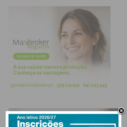
ver estas creches a funcionar e a servir a população
o mais rápido possível”, concluiu.
Subscreva a newsletter do
Imediato
Assine nossa newsletter por e-mail e
obtenha de forma regular a informação
atualizada.
PAÇOS DE FERREIRA
°