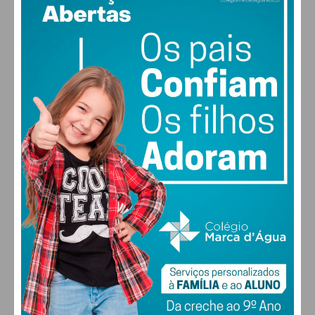
18
clear sky
80% humidade
vento: 1m/s E
MAX 18 • MIN 18
Eu li e concordo com os
termos e
condições
30
28
27
29
°
°
°
°
SEX
SÁB
DOM
SEG
ALTERAR
FARMACIAS DE SERVIÇO EM PAÇOS DE
FERREIRA