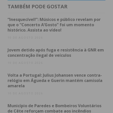
TAMBÉM PODE GOSTAR
Imediato
“Inesquecível!”: Músicos e público revelam por
Assine nossa newsletter por e-mail e
que o “Concerto A’Gosto” foi um momento
obtenha de forma regular a informação
histórico. Assista ao vídeo!
atualizada.
10 DE AGOSTO 2026
Jovem detido após fuga e resistência à GNR em
concentração ilegal de veículos
10 DE AGOSTO 2026
Eu li e concordo com os
termos e
condições
Volta a Portugal: Julius Johansen vence contra-
relógio em Águeda e Guerin mantém camisola
amarela
10 DE AGOSTO 2026
Município de Paredes e Bombeiros Voluntários
de Cête reforçam combate aos incêndios