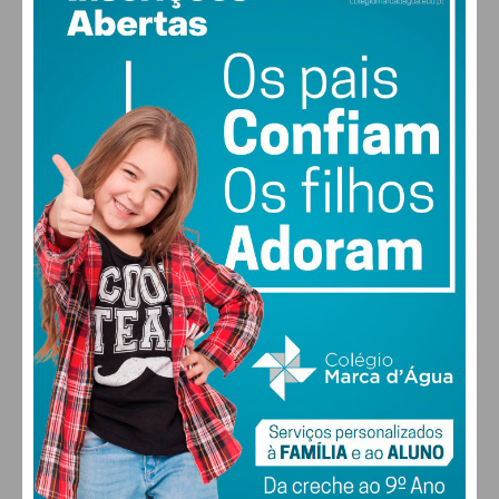
23
°
clear sky
68% humidade
vento: 2m/s SO
MAX 23 • MIN 23
22
30
31
32
°
°
°
°
SEG
TER
QUA
QUI
ALTERAR
FARMACIAS DE SERVIÇO EM PAÇOS DE
FERREIRA