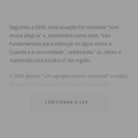
Segundo a GNR, esta atuação foi recebida “com
muita alegria” e, momentos como este, “são
fundamentais para reforçar os laços entre a
Guarda e a comunidade”, celebrando “as raízes e
mantendo viva a cultura” da região.
A GNR deixou “um agradecimento especial” a todos
os que visitaram o posto e partilharam este
património cultural “que tanto nos orgulha”.
“Juntos, preservamos a tradição e promovemos a
CONTINUAR A LER...
proximidade”, concluiu a GNR.
Subscreva a newsletter do