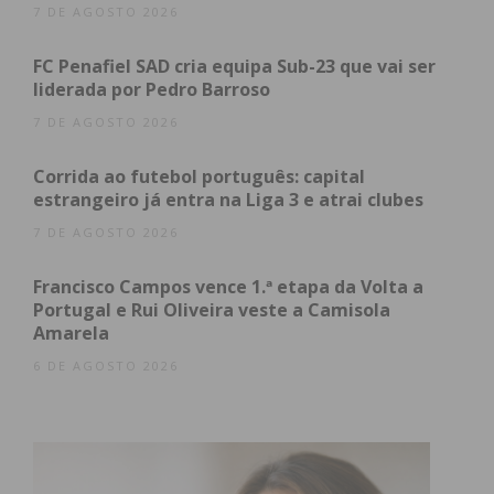
7 DE AGOSTO 2026
Assine nossa newsletter por e-mail e
obtenha de forma regular a informação
FC Penafiel SAD cria equipa Sub-23 que vai ser
atualizada.
liderada por Pedro Barroso
7 DE AGOSTO 2026
Corrida ao futebol português: capital
estrangeiro já entra na Liga 3 e atrai clubes
Eu li e concordo com os
termos e
7 DE AGOSTO 2026
condições
Francisco Campos vence 1.ª etapa da Volta a
Portugal e Rui Oliveira veste a Camisola
Amarela
6 DE AGOSTO 2026