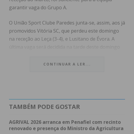
garantir vaga do Grupo A.
O União Sport Clube Paredes junta-se, assim, aos já
promovidos Vitória SC, que perdeu este domingo
na receção ao Leça (3-4), e Lusitano de Évora. A
última vaga será decidida na tarde deste domingo
entre Elvas, Amora e Fátima.
CONTINUAR A LER...
TAMBÉM PODE GOSTAR
Subscreva a newsletter do
Imediato
AGRIVAL 2026 arranca em Penafiel com recinto
renovado e presença do Ministro da Agricultura