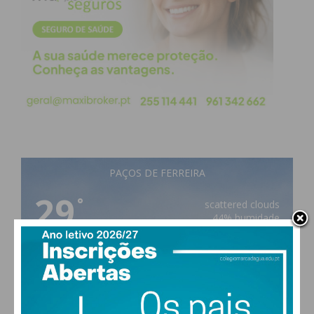
PAÇOS DE FERREIRA
29
°
scattered clouds
44% humidade
vento: 4m/s O
MAX 29 • MIN 28
29
27
28
29
°
°
°
°