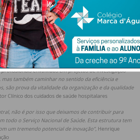
 clínicas, pode ser extremamente útil”
– Anunciação
pia
ança de paradigma no diagnóstico de traumatismo de
e forma rápida e muito segura evitar a realização
ários quando realizados de forma repetida”
– Carla
s profissionais envolvidos em projetos de investigação
 mas também caminhar no sentido da eficiência e
, são prova da vitalidade da organização e da qualidade
tor Clínico dos cuidados de saúde hospitalares
ral, não é por isso que deixamos de contribuir para
 todo o Serviço Nacional de Saúde. Esta estrutura tem
com um tremendo potencial de inovação”
, Henrique
ação