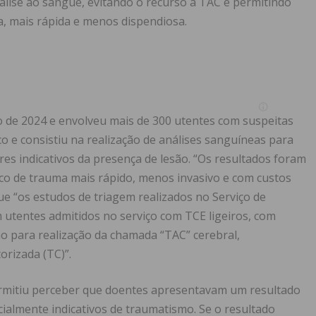
álise ao sangue, evitando o recurso à TAC e permitindo
, mais rápida e menos dispendiosa.
o de 2024 e envolveu mais de 300 utentes com suspeitas
o e consistiu na realização de análises sanguíneas para
es indicativos da presença de lesão. “Os resultados foram
o de trauma mais rápido, menos invasivo e com custos
que “os estudos de triagem realizados no Serviço de
 utentes admitidos no serviço com TCE ligeiros, com
o para realização da chamada “TAC” cerebral,
rizada (TC)”.
permitiu perceber que doentes apresentavam um resultado
ialmente indicativos de traumatismo. Se o resultado