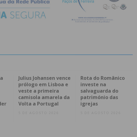
da
Julius Johansen vence
Rota do Românico
prólogo em Lisboa e
investe na
veste a primeira
salvaguarda do
camisola amarela da
património das
der
Volta a Portugal
igrejas
5 DE AGOSTO 2026
5 DE AGOSTO 2026