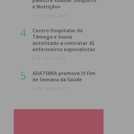
palestra «Saúde, Desporto
e Nutrição»
14 DE ABRIL 2022
4
Centro Hospitalar do
Tâmega e Sousa
autorizado a contratar 42
enfermeiros especialistas
8 DE ABRIL 2022
5
ADATERRA promove IV Fim
de Semana da Saúde
21 DE MAIO 2021