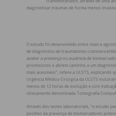
cranioencefálico, através de uma an
diagnosticar traumas de forma menos invasiva
O estudo foi desenvolvido entre maio e agost
de diagnóstico de traumatismo cranioencefálic
avaliar a presença ou ausência de biomarcador
promissores e abrem caminho a um diagnóstic
mais acessíveis”, refere a ULSTS, explicando 
Urgência Médico-Cirúrgica da ULSTS incluíram
menos de 12 horas de evolução e com indicaçã
clinicamente denominada Tomografia Computo
Através dos testes laboratoriais, “o estudo 
positivo da presença de biomarcadores potenc