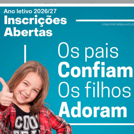
 para realização de TC. Caso contrário, não teriam
agnóstico, dado que a ausência dos biomarcadores
m avançar para novos estudos, com o objetivo de se
 nos serviços de urgência hospitalares.
laboratorial “permite submeter menos doentes a TC,
sso mais confortável” e pode reduzir a realização de
m dos 23%. Além disso, permitiria reduzir os custos
omo os tempos de espera que o doente passa na urgência.
% tinham mais de 70 anos, sendo 53,4% do sexo feminino.
a no contexto de queda. 4,6% foram diagnosticados com
ente hemorragia, contusão ou fratura.
ia da medicina laboratorial e a forma como esta