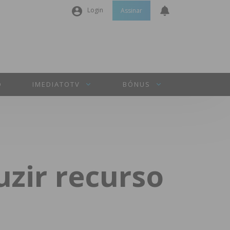
Login
Assinar
Nome de utilizador ou email
*
Senha
*
O
IMEDIATOTV
BÓNUS
Manter sessão
INICIAR SESSÃO
zir recurso
Perdeu a sua senha?