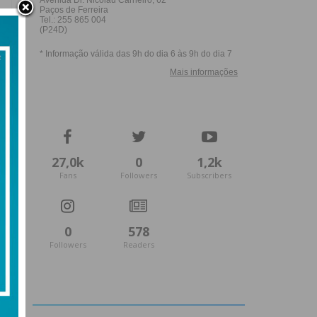
27,0k
0
1,2k
Fans
Followers
Subscribers
0
578
Followers
Readers