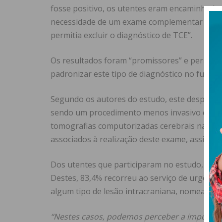
fosse positivo, os utentes eram encaminhados
necessidade de um exame complementar de di
permitia excluir o diagnóstico de TCE”.
Os resultados foram “promissores” e permite
padronizar este tipo de diagnóstico no futuro
Segundo os autores do estudo, este despiste 
sendo um procedimento menos invasivo e por i
tomografias computorizadas cerebrais na orde
associados à realização deste exame, assim c
Dos utentes que participaram no estudo, 57,6
Destes, 83,4% recorreu ao serviço de urgênci
algum tipo de lesão intracraniana, nomeadam
“Nestes casos, podemos perceber a importânc