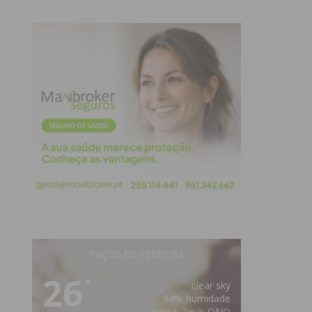
PAÇOS DE FERREIRA
26
°
clear sky
64% humidade
vento: 2m/s ONO