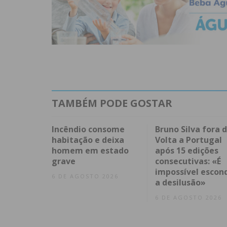
TAMBÉM PODE GOSTAR
Incêndio consome
Bruno Silva fora 
habitação e deixa
Volta a Portugal
homem em estado
após 15 edições
grave
consecutivas: «É
impossível escon
6 DE AGOSTO 2026
a desilusão»
6 DE AGOSTO 2026