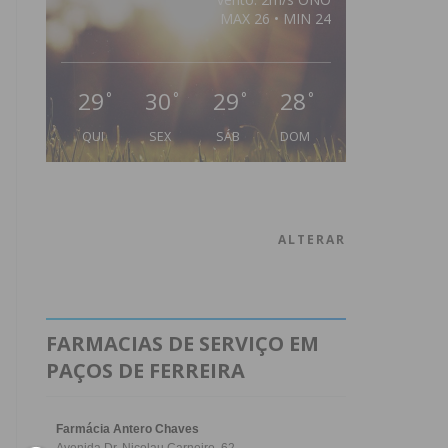
MAX 26 • MIN 24
29
30
29
28
°
°
°
°
QUI
SEX
SÁB
DOM
ALTERAR
FARMACIAS DE SERVIÇO EM
PAÇOS DE FERREIRA