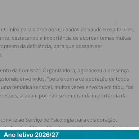
r Clínico para a área dos Cuidados de Saúde Hospitalares,
ento, destacando a importância de abordar temas muitas
ontexto da deficiência, para que possam ser
e.
emento da Comissão Organizadora, agradeceu a presença
ssionais envolvidos, “pois é com a colaboração de todos
er uma temática sensível, muitas vezes envolta em tabu, “os
e lesões, acabam por não se lembrar da importância da
convite ao Serviço de Psicologia para colaboração,
 de Serviço, Márcia Mendes, sublinhou a importância de
reforçando o compromisso com a autodeterminação das