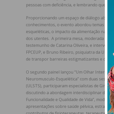
pessoas com deficiência, e lembrando que a s
Proporcionando um espaço de diálogo aberto e
conhecimentos, o evento abordou temas como
esqueléticas, o impacto da alimentação na saúd
dos utentes. A primeira mesa, moderada pela
testemunho de Catarina Oliveira, e intervençõ
FPCEUP, e Bruno Ribeiro, psiquiatra da ULST
de transpor barreiras estigmatizantes e constr
O segundo painel lançou “Um Olhar Interdisci
Neuromusculo-Esquelética” com duas sessões. 
(ULSTS), participaram especialistas de Ginecol
discutindo a abordagem interdisciplinar da sex
Funcionalidade e Qualidade de Vida”, modera
apresentações sobre saúde pélvica, estratégia
contributos de fisioterapeutas, terapeutas da