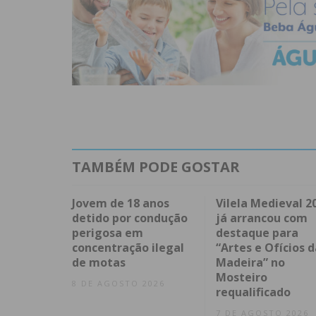
TAMBÉM PODE GOSTAR
Jovem de 18 anos
Vilela Medieval 2
detido por condução
já arrancou com
perigosa em
destaque para
concentração ilegal
“Artes e Ofícios d
de motas
Madeira” no
Mosteiro
8 DE AGOSTO 2026
requalificado
7 DE AGOSTO 2026