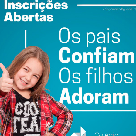
exualidade é um direito humano.
 construtivo para partilha de experiências e
 a sexualidade nas patologias neuromusculo-
e sexual e o papel da reabilitação na qualidade de vida
 psicóloga Conceição Nogueira (FCEUP), contou com o
es de especialistas como Ana R. Pinho, investigadora da
S. A sessão promoveu uma reflexão sobre a necessidade
uir um diálogo inclusivo.
plinar Sobre a Sexualidade na Pessoa com Patologia
Na primeira, moderada pela psiquiatra Carla Rio
ogia, Enfermagem, Serviço social, Nutrição e Fisiatria,
ualidade. A segunda, “A Equipa de Reabilitação –
da pela enfermeira Carla Nunes (ULSTS), contou com
s de comunicação e facilitação da intimidade, com
 fala e ocupacionais, reforçando a importância da