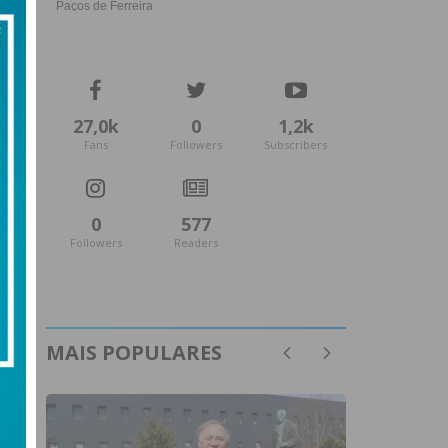
27,0k
0
1,2k
Fans
Followers
Subscribers
0
577
Followers
Readers
MAIS POPULARES