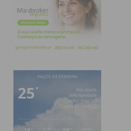
PAÇOS DE FERREIRA
25
°
few clouds
56% humidade
vento: 1m/s SO
MAX 25 • MIN 25
28
27
28
30
°
°
°
°