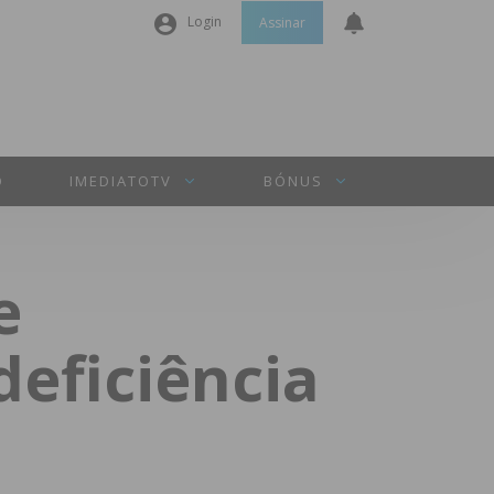
Login
Assinar
Nome de utilizador ou email
*
Senha
*
O
IMEDIATOTV
BÓNUS
Manter sessão
e
INICIAR SESSÃO
eficiência
Perdeu a sua senha?