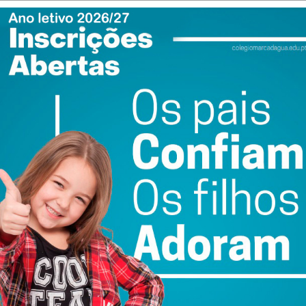
a, a ULSTS aproveitou o encontro para apresentar um
opulação local. O objetivo central é a implementação de
bre as barreiras entre os cuidados primários (centros de
jetos em fase de desenvolvimento que visam:
s níveis de cuidados.
 de competências, os municípios assumem-se agora como
 Esta nova dinâmica permite uma intervenção mais eficaz
ulneráveis, cruzando a saúde com a ação social e as