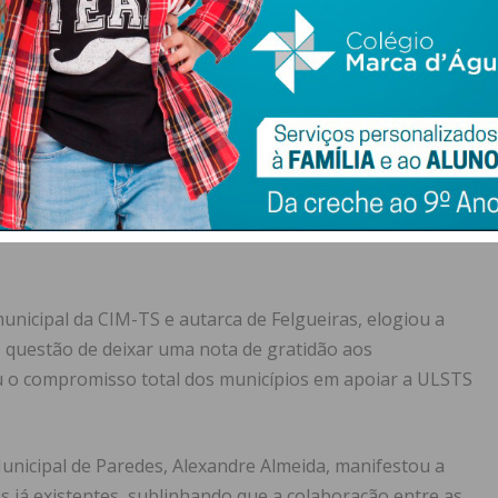
so importante no reforço da
re a ULSTS e os municípios da região,
s eficaz e integrada às necessidades
feriu a ULSTS.
nicipal da CIM-TS e autarca de Felgueiras, elogiou a
z questão de deixar uma nota de gratidão aos
ou o compromisso total dos municípios em apoiar a ULSTS
nicipal de Paredes, Alexandre Almeida, manifestou a
ias já existentes, sublinhando que a colaboração entre as