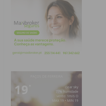
PAÇOS DE FERREIRA
19
°
clear sky
77% humidade
vento: 1m/s O
MAX 19 • MIN 19