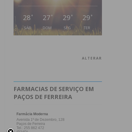
28
27
29
29
°
°
°
°
SÁB
DOM
SEG
TER
ALTERAR
FARMACIAS DE SERVIÇO EM
PAÇOS DE FERREIRA