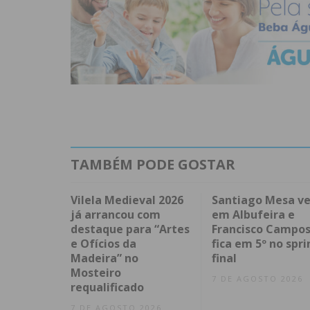
TAMBÉM PODE GOSTAR
Vilela Medieval 2026
Santiago Mesa v
já arrancou com
em Albufeira e
destaque para “Artes
Francisco Campo
e Ofícios da
fica em 5º no spri
Madeira” no
final
Mosteiro
7 DE AGOSTO 2026
requalificado
7 DE AGOSTO 2026