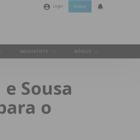
Login
Assinar
Nome de utilizador ou email
*
Senha
*
O
IMEDIATOTV
BÓNUS
Manter sessão
 e Sousa
INICIAR SESSÃO
para o
Perdeu a sua senha?