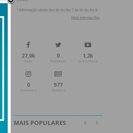
27,0k
0
1,2k
Fans
Followers
Subscribers
0
577
Followers
Readers
MAIS POPULARES