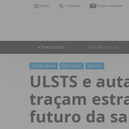
Menu
Pesquisar
Edição Impressa
ATUALIDADE
AUTÁRQUICAS
ATUALIDADE
DESTAQUE
REGIÃO
ULSTS e aut
traçam estr
futuro da s