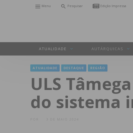
Menu
Pesquisar
Edição Impressa
ATUALIDADE
AUTÁRQUICAS
ATUALIDADE
DESTAQUE
REGIÃO
ULS Tâmega 
do sistema 
POR
3 DE MAIO 2024