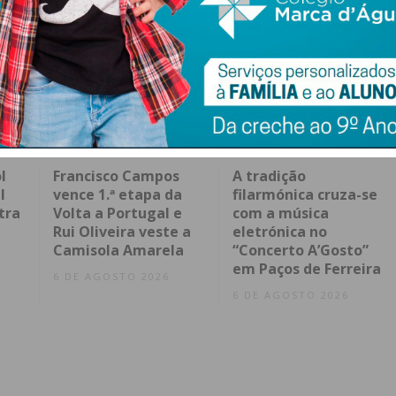
l
Francisco Campos
A tradição
l
vence 1.ª etapa da
filarmónica cruza-se
tra
Volta a Portugal e
com a música
Rui Oliveira veste a
eletrónica no
Camisola Amarela
“Concerto A’Gosto”
em Paços de Ferreira
6 DE AGOSTO 2026
6 DE AGOSTO 2026