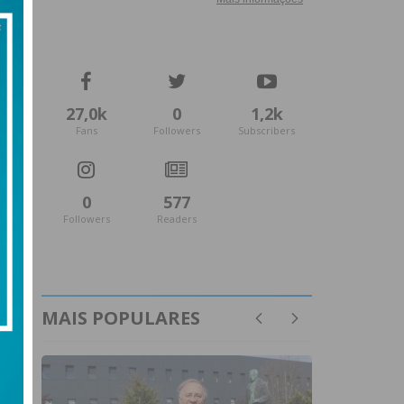
27,0k
0
1,2k
Fans
Followers
Subscribers
0
577
Followers
Readers
MAIS POPULARES