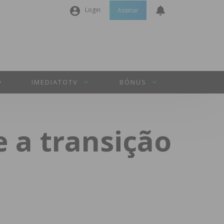
Login
Assinar
Nome de utilizador ou email
*
Senha
*
O
IMEDIATOTV
BÓNUS
Manter sessão
 a transição
INICIAR SESSÃO
Perdeu a sua senha?