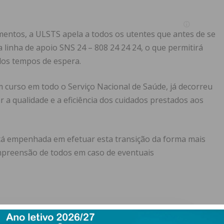
mentos, a ULSTS apela a todos os utentes que antes de se
 linha de apoio SNS 24 – 808 24 24 24, o que permitirá
dos tempos de espera.
m curso em todo o Serviço Nacional de Saúde, já decorreu
r a qualidade e a eficiência dos cuidados prestados aos
tá empenhada em efetuar esta transição da forma mais
ompreensão de todos em caso de eventuais