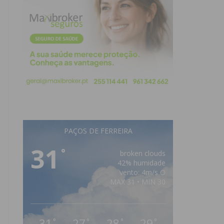
PAÇOS DE FERREIRA
31
°
broken clouds
42% humidade
vento: 4m/s O
MAX 31 • MIN 30
31
27
28
29
°
°
°
°