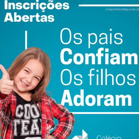
ewsletter do Imediato
ail e obtenha de forma regular a informação
atualizada.
do com os
termos e condições