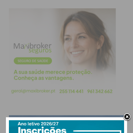
obtenha de forma regular a informação
atualizada.
Eu li e concordo com os
termos e
condições
PAÇOS DE FERREIRA