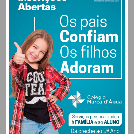
24
°
few clouds
64% humidade
vento: 3m/s O
MAX 24 • MIN 24
27
30
30
31
°
°
°
°
DOM
SEG
TER
QUA
ALTERAR
FARMACIAS DE SERVIÇO EM PAÇOS DE
FERREIRA