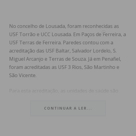
No concelho de Lousada, foram reconhecidas as
USF Torrão e UCC Lousada. Em Paços de Ferreira, a
USF Terras de Ferreira. Paredes contou com a
acreditação das USF Baltar, Salvador Lordelo, S.
Miguel Arcanjo e Terras de Souza. Já em Penafiel,
foram acreditadas as USF 3 Rios, São Martinho e
São Vicente.
Para esta acreditação, as unidades de saúde são
avaliadas ao nível da gestão clínica, da gestão por
processos e da gestão por competências, através
CONTINUAR A LER...
de indicadores que procuram, entre outras
componentes, aferir a qualidade das lideranças, das
práticas assistenciais e da avaliação proativa e