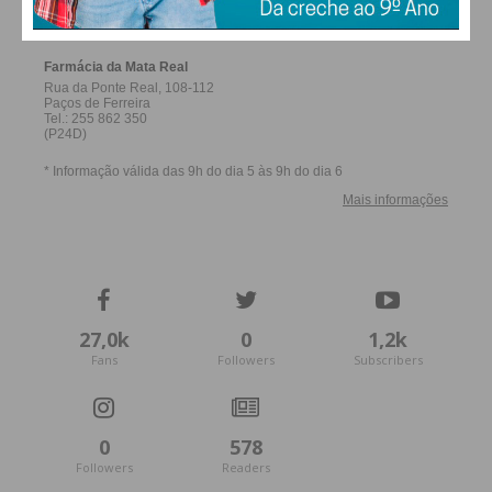
FERREIRA
27,0k
0
1,2k
Fans
Followers
Subscribers
0
578
Followers
Readers