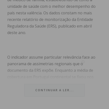
unidade de saúde com o melhor desempenho do
país nesta valência. Os dados constam no mais
recente relatório de monitorização da Entidade
Reguladora da Saúde (ERS), publicado em abril
deste ano.
O indicador assume particular relevância face ao
panorama de assimetrias regionais que o
documento da ERS expõe. Enquanto a média de
cobertura em Portugal continental se fixou nos
85,3% no final do ano passado, regiões como o
Oeste ou o Estuário do Tejo registaram apenas
CONTINUAR A LER...
53% de utentes com médico atribuído. Ao garantir
que nenhum utente inscrito fica privado deste