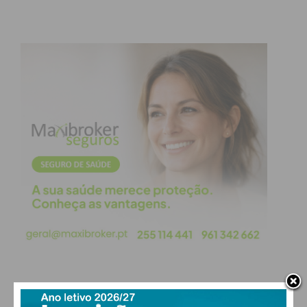
e Sousa liderou em termos absolutos no rastreio
do cancro do cólon e reto. Ao todo, a instituição
abrangeu 129.778 pessoas ao longo do último ano,
o maior volume de utentes rastreados registado
em Portugal.
Em comunicado, a ULS sublinha que estes
resultados demonstram de forma consolidada o
compromisso da Unidade na melhoria contínua dos
cuidados prestados à sua comunidade,
comprovando que a eficiência de proximidade se
traduz em mais prevenção, diagnóstico precoce e
ganhos efetivos de saúde para a população.
Subscreva a newsletter do
PAÇOS DE FERREIRA