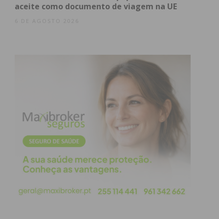
aceite como documento de viagem na UE
depois no interior do quarto.
6 DE AGOSTO 2026
Os pais ainda tentaram, sem sucesso, pedir socorro
e só conseguiram sair do quarto quando o pai o
convenceu a irem comprar tabaco. Nessa altura, o
casal foi socorrido por um genro, que entretanto,
tinha sido alertado pela mulher.
Durante o julgamento, ficou provado que o
homem, na altura dos factos, não fazia medicação
psicotrópica e apresentava alterações
comportamentais de desorganização e
autonegligência, encontrando-se descompensado,
com pensamento desorganizado, delírio paranóide
e heteroagressividade, não tendo “capacidade para
avaliar a ilicitude dos atos que desejava praticar”.