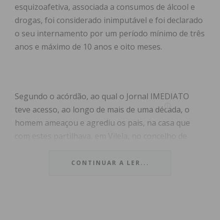
esquizoafetiva, associada a consumos de álcool e
drogas, foi considerado inimputável e foi declarado
o seu internamento por um período mínimo de três
anos e máximo de 10 anos e oito meses.
Segundo o acórdão, ao qual o Jornal IMEDIATO
teve acesso, ao longo de mais de uma década, o
homem ameaçou e agrediu os pais, na casa que
com estes partilhava, em Vilela, no concelho de
Paredes. Diagnosticado com psicose esquizoafetiva,
associada a consumos regulares de droga, o
CONTINUAR A LER...
homem era seguido em psiquiatria pelo menos
desde 2015, mas faltava às consultas, não tomava a
medicação e tinha ataques de fúria durante os
quais atacava o pai e a mãe, que sofria de