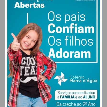
18
°
clear sky
77% humidade
vento: 1m/s SO
Assine nossa newsletter por e-mail e
MAX 18 • MIN 18
obtenha de forma regular a informação
atualizada.
29
30
27
29
°
°
°
°
SEX
SÁB
DOM
SEG
Eu li e concordo com os
termos e
condições
ALTERAR
FARMACIAS DE SERVIÇO EM PAÇOS DE
FERREIRA