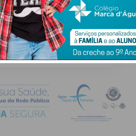
ail e obtenha de forma regular a informação
atualizada.
do com os
termos e condições