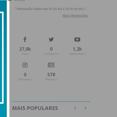
27,0k
0
1,2k
Fans
Followers
Subscribers
0
578
Followers
Readers
MAIS POPULARES