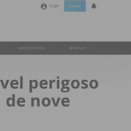
Login
Assinar
Nome de utilizador ou email
*
Senha
*
O
IMEDIATOTV
BÓNUS
Manter sessão
vel perigoso
INICIAR SESSÃO
 de nove
Perdeu a sua senha?