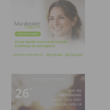
PAÇOS DE FERREIRA
26
°
clear sky
64% humidade
vento: 2m/s ONO
MAX 26 • MIN 24