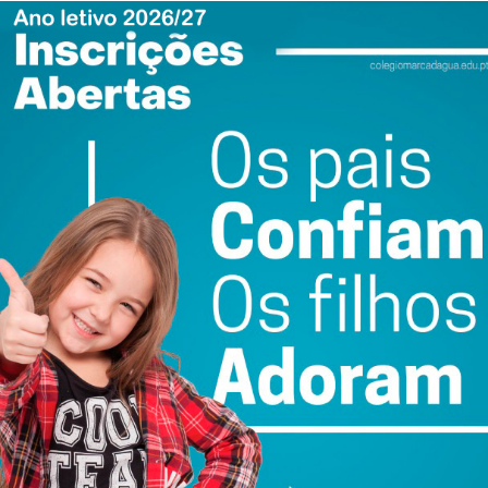
inda o consumo de drogas, desde os 12 anos, e disse ao
de ter tido problemas com as autoridades espanholas,
egou a ser detido por problemas associados à droga.
 de uma perturbação esquizofrénica, com problemas
retaguarda familiar”, não estava capaz de avaliar os
a e atingiu a irmã e decretou o seu internamento por um
o meses.
uelas à ofendida que demandaram a necessidade de
endida sofreu um quadro de anemia que lhe provocou
ewsletter do Imediato