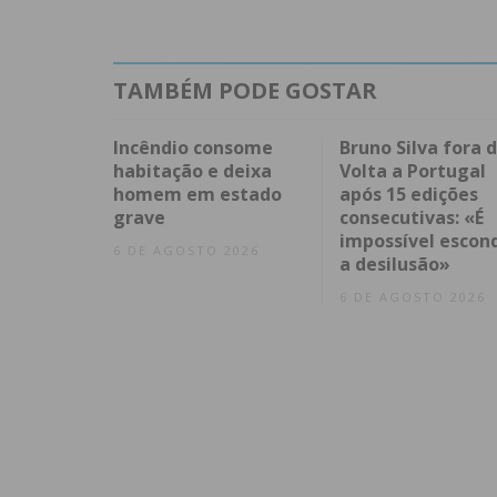
TAMBÉM PODE GOSTAR
Incêndio consome
Bruno Silva fora 
habitação e deixa
Volta a Portugal
homem em estado
após 15 edições
grave
consecutivas: «É
impossível escon
6 DE AGOSTO 2026
a desilusão»
6 DE AGOSTO 2026