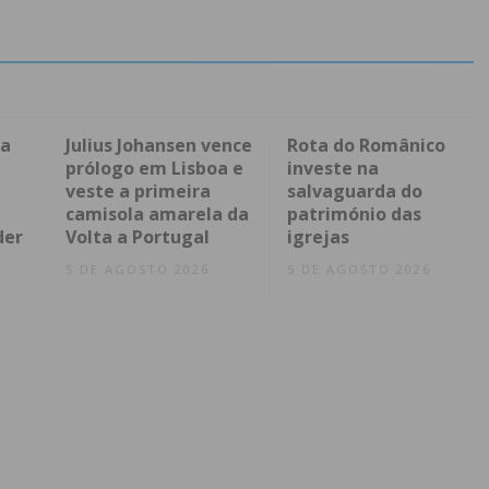
da
Julius Johansen vence
Rota do Românico
prólogo em Lisboa e
investe na
veste a primeira
salvaguarda do
camisola amarela da
património das
der
Volta a Portugal
igrejas
5 DE AGOSTO 2026
5 DE AGOSTO 2026