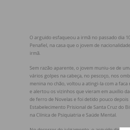
O arguido esfaqueou a irmã no passado dia 1
Penafiel, na casa que o jovem de nacionalidade
irmã.
Sem razão aparente, o jovem muniu-se de uma
vários golpes na cabeça, no pescoço, nos omb
menina no chão, voltou a atingi-la com a fac
e alertou os vizinhos que vieram em auxílio d
de ferro de Novelas e foi detido pouco depois
Estabelecimento Prisional de Santa Cruz do B
na Clínica de Psiquiatria e Saúde Mental.
No decorrer do julgamento, o arguido disse q