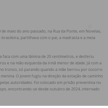
0 de maio do ano passado, na Rua da Ponte, em Novelas,
 brasileira, partilhava com o pai, a madrasta e a meia
 faca com uma lâmina de 20 centímetros, e desferiu
ros e na mão esquerda da irmã menor de idade. Já com a
a no tronco, só parando quando a mãe berrou por socorro
a menina. O jovem fugiu na direção da estação de caminho
 pelas autoridades. Foi colocado em prisão preventiva no
ispo, encontrando-se desde outubro de 2024, internado
ue naquele dia esfaqueou a irmã porque ouviu uma voz a