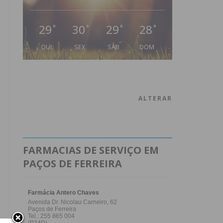
29
30
29
28
°
°
°
°
QUI
SEX
SÁB
DOM
ALTERAR
FARMACIAS DE SERVIÇO EM
PAÇOS DE FERREIRA