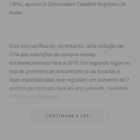
(76%), apurou o Observador Cetelem Regresso às
Aulas.
Este ano verifica-se, no entanto, uma redução de
11% das intenções de compra nestes
estabelecimentos face a 2019. Em segundo lugar no
top de preferências encontram-se as livrarias e
lojas especializadas que registam um aumento de 7
pontos percentuais face ao ano passado, reunindo
53% das preferências.
Já as papelarias tradicionais são o local eleito para
CONTINUAR A LER...
36% dos portugueses (menos 18 pontos face a
2019).