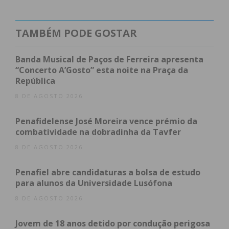
Os motivos que levam as famílias portuguesas a
escolher as grandes superfícies comerciais
TAMBÉM PODE GOSTAR
parecem ser as ofertas e promoções (64%), mas
também a conveniência (46%) porque é nestes
Banda Musical de Paços de Ferreira apresenta
“Concerto A’Gosto” esta noite na Praça da
locais onde os encarregados de educação fazem
República
muitas das suas compras habituais.
8 DE AGOSTO 2026
Para os inquiridos, as lojas especializadas e as
Penafidelense José Moreira vence prémio da
tradicionais papelarias, apesar de não reunirem os
combatividade na dobradinha da Tavfer
mesmos níveis de preferência, têm outras
8 DE AGOSTO 2026
vantagens: mais opções de escolha (41% para as
lojas especializadas e 31% para as papelarias) e são
Penafiel abre candidaturas a bolsa de estudo
especialistas nestes materiais (59% para as lojas
para alunos da Universidade Lusófona
especializadas e 58% para as papelarias).
8 DE AGOSTO 2026
Jovem de 18 anos detido por condução perigosa
Dado o contexto dos últimos meses, outro dos