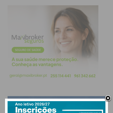
categorias. Em segundo lugar, e com uma descida
de 19 pontos percentuais face ao ano passado,
está o equipamento para a realização de educação
física (70%).
Também o material de apoio (59%) regista uma
ligeira quebra nas intenções de compra (menos 5
pontos).
Os artigos de vestuário calçado são, contudo
aqueles que os portugueses consideram menos
essenciais para este regresso à escola, com 48%
das preferências (menos 40 pontos percentuais
face a 2019).
PAÇOS DE FERREIRA
°
scattered clouds