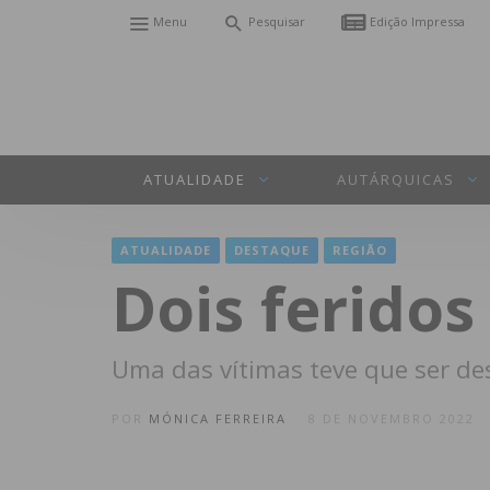
Menu
Pesquisar
Edição Impressa
ATUALIDADE
AUTÁRQUICAS
ATUALIDADE
DESTAQUE
REGIÃO
Dois feridos
Uma das vítimas teve que ser d
POR
MÓNICA FERREIRA
8 DE NOVEMBRO 2022