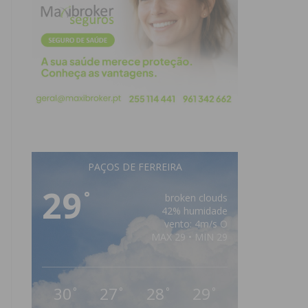
PAÇOS DE FERREIRA
29
°
broken clouds
42% humidade
vento: 4m/s O
MAX 29 • MIN 29
30
27
28
29
°
°
°
°