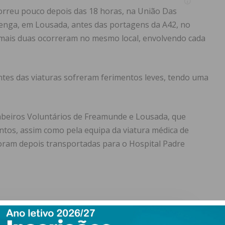
correu pouco depois das 18 horas, na União Das
arenga, em Lousada, antes das portagens da A42, no
, mais duas ocorreram no mesmo local, envolvendo cada
ntes das viaturas sofreram ferimentos leves, tendo uma
ombeiros Voluntários de Freamunde e Lousada, que
ntos, assim como pela equipa da viatura médica de
oram depois transportadas para o Hospital Padre