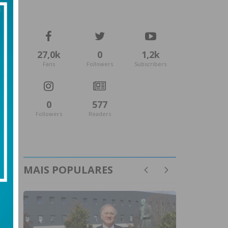
27,0k
0
1,2k
Fans
Followers
Subscribers
0
577
Followers
Readers
MAIS POPULARES