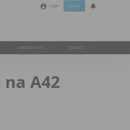
Login
Assinar
Nome de utilizador ou email
*
Senha
*
O
IMEDIATOTV
BÓNUS
Manter sessão
s na A42
INICIAR SESSÃO
Perdeu a sua senha?