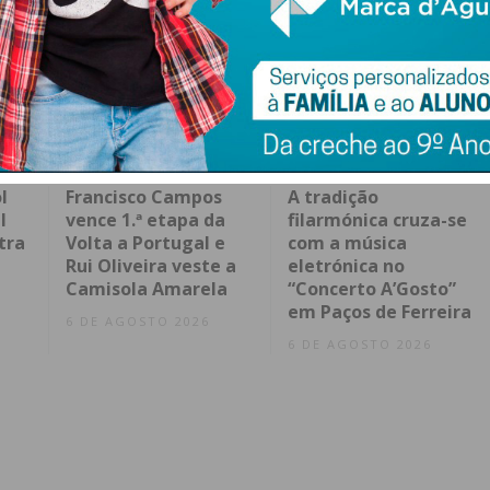
l
Francisco Campos
A tradição
l
vence 1.ª etapa da
filarmónica cruza-se
tra
Volta a Portugal e
com a música
Rui Oliveira veste a
eletrónica no
Camisola Amarela
“Concerto A’Gosto”
em Paços de Ferreira
6 DE AGOSTO 2026
6 DE AGOSTO 2026