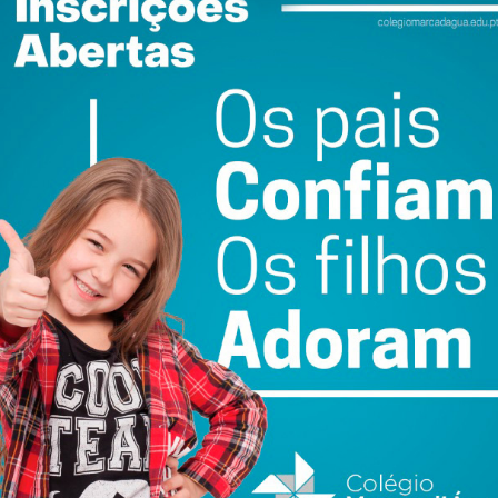
ewsletter do Imediato
ail e obtenha de forma regular a informação
atualizada.
do com os
termos e condições