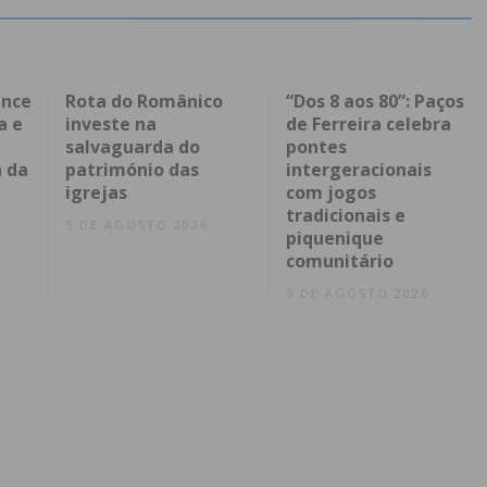
ence
Rota do Românico
“Dos 8 aos 80”: Paços
a e
investe na
de Ferreira celebra
salvaguarda do
pontes
 da
património das
intergeracionais
igrejas
com jogos
tradicionais e
5 DE AGOSTO 2026
piquenique
comunitário
5 DE AGOSTO 2026