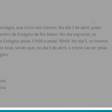
tágio, que inclui seis treinos. No dia 3 de abril, pelas
entro de Estágios de Rio Maior. No dia seguinte, os
e Estágios pelas 11h00 e pelas 18h00. No dia 5, os treinos
ocal, sendo que, no dia 6 de abril, o treino vai ser pelas
gios.
uto;
ira;