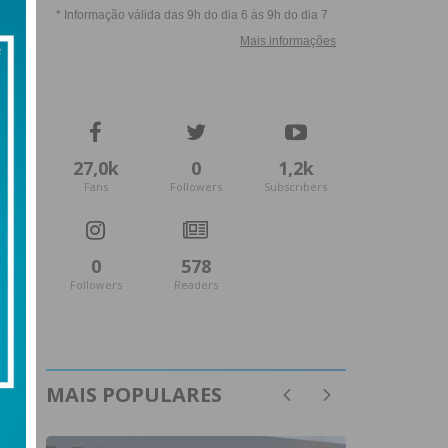
27,0k
0
1,2k
Fans
Followers
Subscribers
0
578
Followers
Readers
MAIS POPULARES