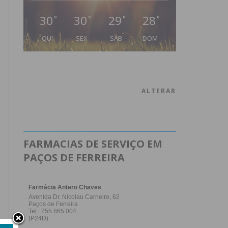
30
30
29
28
°
°
°
°
QUI
SEX
SÁB
DOM
ALTERAR
FARMACIAS DE SERVIÇO EM
PAÇOS DE FERREIRA