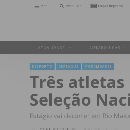
Menu
Pesquisar
Edição Impressa
ATUALIDADE
AUTÁRQUICAS
DESPORTO
DESTAQUE
MODALIDADES
Três atletas
Seleção Nac
Estágio vai decorrer em Rio Maior
POR
MÓNICA FERREIRA
30 DE MARÇO 2022