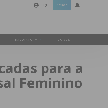
Login
Assinar
Nome de utilizador ou email
*
Senha
*
O
IMEDIATOTV
BÓNUS
Manter sessão
ocadas para a
INICIAR SESSÃO
sal Feminino
Perdeu a sua senha?