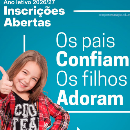
rador;
ewsletter do Imediato
ail e obtenha de forma regular a informação