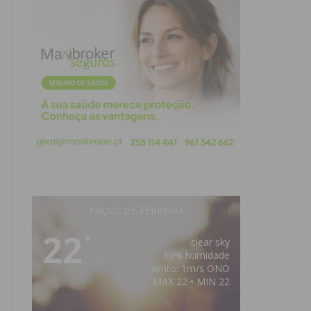
PAÇOS DE FERREIRA
22
°
clear sky
60% humidade
vento: 1m/s ONO
MAX 22 • MIN 22