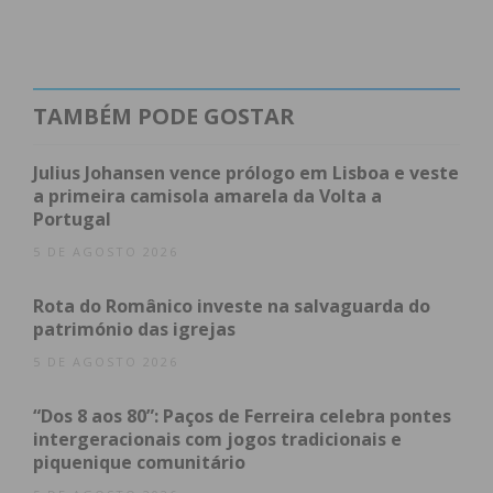
oficial de Comunicação e Relações Públicas do
Comando Territorial do Porto, explicou que “a dado
ponto os investigadores perceberam que se
tratavam dos mesmo indivíduos”, levando a que as
TAMBÉM PODE GOSTAR
duas investigações se unissem. Ainda se apurou
que o grupo se dedicava ao tráfico de droga.
Julius Johansen vence prólogo em Lisboa e veste
a primeira camisola amarela da Volta a
Portugal
De acordo com a mesma fonte, os artigos furtados
das lojas e viaturas eram comercializados a
5 DE AGOSTO 2026
revendedores, vendidos em plataformas online e a
Rota do Românico investe na salvaguarda do
amigos e conhecidos do trio.
património das igrejas
5 DE AGOSTO 2026
VIEW AS LIST
SLIDESHOW
“Dos 8 aos 80”: Paços de Ferreira celebra pontes
intergeracionais com jogos tradicionais e
piquenique comunitário
Fotografia: GNR
Fotografia: GNR