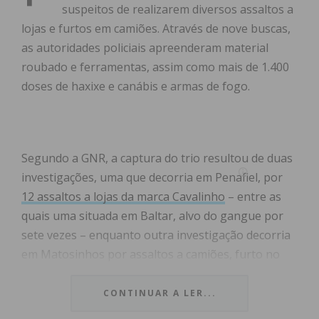
suspeitos de realizarem diversos assaltos a
lojas e furtos em camiões. Através de nove buscas,
as autoridades policiais apreenderam material
roubado e ferramentas, assim como mais de 1.400
doses de haxixe e canábis e armas de fogo.
Segundo a GNR, a captura do trio resultou de duas
investigações, uma que decorria em Penafiel, por
12 assaltos a lojas da marca Cavalinho
– entre as
quais uma situada em Baltar, alvo do gangue por
sete vezes – enquanto outra investigação decorria
em Matosinhos por assaltos a camiões, furto no
interior de viaturas e de viaturas.
CONTINUAR A LER...
Ao Jornal de Notícias, o major Francisco Martins,