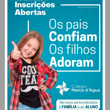
PAÇOS DE FERREIRA
16
°
clear sky
83% humidade
Eu li e concordo com os
termos e
vento: 1m/s SE
condições
MAX 16 • MIN 16
28
29
29
28
°
°
°
°
QUI
SEX
SÁB
DOM
ALTERAR
FARMACIAS DE SERVIÇO EM PAÇOS DE