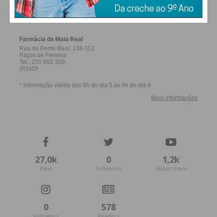
FERREIRA
27,0k
0
1,2k
Fans
Followers
Subscribers
0
578
Followers
Readers