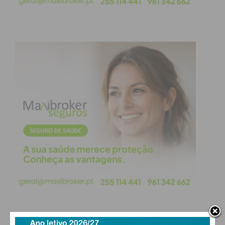
Os três detidos têm antecedentes criminais por
crimes da mesma natureza e sobre um deles pendia
mandado de detenção, para cumprimento de pena
efetiva de oito anos, pelo que foi conduzido ao
Estabelecimento Prisional de Custóias. Os factos
foram comunicados ao Tribunal Judicial da Maia e
ao Tribunal Judicial de Penafiel.
Subscreva a newsletter do
Imediato
Assine nossa newsletter por e-mail e
obtenha de forma regular a informação
atualizada.