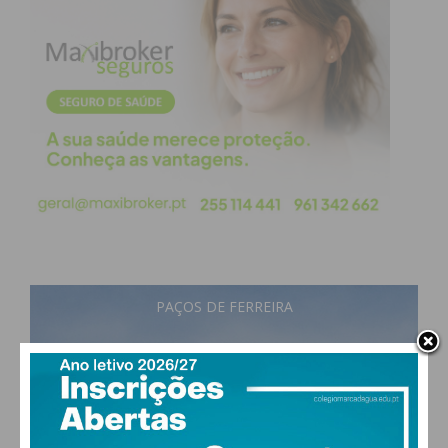
PAÇOS DE FERREIRA
26
°
few clouds
58% humidade
vento: 4m/s O
MAX 26 • MIN 25