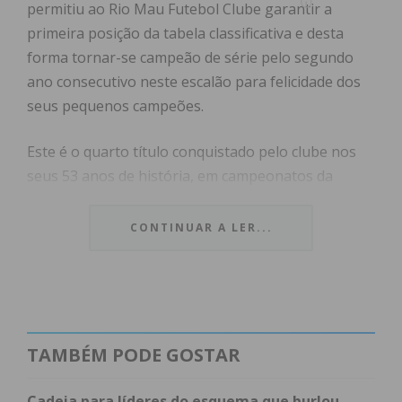
permitiu ao Rio Mau Futebol Clube garantir a
primeira posição da tabela classificativa e desta
forma tornar-se campeão de série pelo segundo
ano consecutivo neste escalão para felicidade dos
seus pequenos campeões.
Este é o quarto título conquistado pelo clube nos
seus 53 anos de história, em campeonatos da
Associação de Futebol do Porto.
CONTINUAR A LER...
Subscreva a newsletter do
Imediato
TAMBÉM PODE GOSTAR
Assine nossa newsletter por e-mail e
obtenha de forma regular a informação
Cadeia para líderes do esquema que burlou