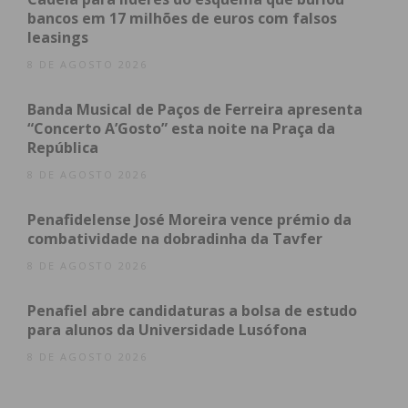
atualizada.
bancos em 17 milhões de euros com falsos
leasings
8 DE AGOSTO 2026
Banda Musical de Paços de Ferreira apresenta
Eu li e concordo com os
termos e
“Concerto A’Gosto” esta noite na Praça da
República
condições
8 DE AGOSTO 2026
Penafidelense José Moreira vence prémio da
combatividade na dobradinha da Tavfer
8 DE AGOSTO 2026
Penafiel abre candidaturas a bolsa de estudo
para alunos da Universidade Lusófona
8 DE AGOSTO 2026