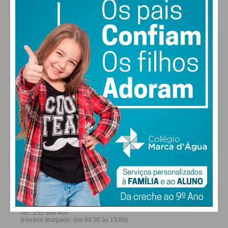
27
30
30
31
°
°
°
°
DOM
SEG
TER
QUA
ALTERAR
FARMACIAS DE SERVIÇO EM PAÇOS DE
FERREIRA