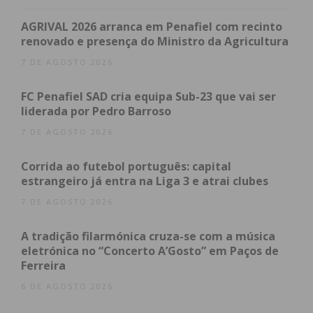
AGRIVAL 2026 arranca em Penafiel com recinto
Subscreva a newsletter do
renovado e presença do Ministro da Agricultura
Imediato
7 DE AGOSTO 2026
Assine nossa newsletter por e-mail e
FC Penafiel SAD cria equipa Sub-23 que vai ser
obtenha de forma regular a informação
liderada por Pedro Barroso
atualizada.
7 DE AGOSTO 2026
Corrida ao futebol português: capital
estrangeiro já entra na Liga 3 e atrai clubes
7 DE AGOSTO 2026
Eu li e concordo com os
termos e
A tradição filarmónica cruza-se com a música
condições
eletrónica no “Concerto A’Gosto” em Paços de
Ferreira
6 DE AGOSTO 2026