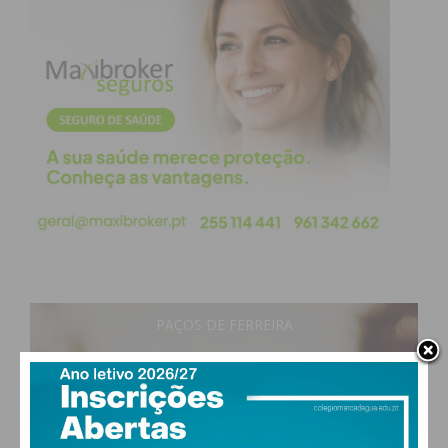
PAÇOS DE FERREIRA
20
°
clear sky
74% humidade
vento: 1m/s O
MAX 20 • MIN 20