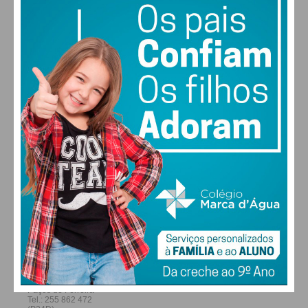
28
27
29
29
°
°
°
°
SÁB
DOM
SEG
TER
ALTERAR
FARMACIAS DE SERVIÇO EM PAÇOS DE
FERREIRA