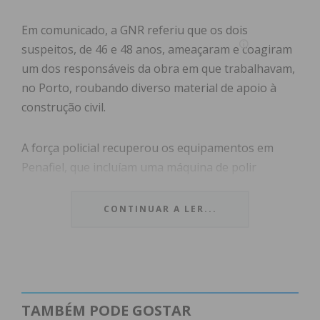
Em comunicado, a GNR referiu que os dois
suspeitos, de 46 e 48 anos, ameaçaram e coagiram
um dos responsáveis da obra em que trabalhavam,
no Porto, roubando diverso material de apoio à
construção civil.
A força policial recuperou os equipamentos em
Penafiel, que incluíam uma máquina de polir
pavimentos, uma máquina afagadora de cantos,
uma máquina afagadora de cintas e 50 lixas, que
CONTINUAR A LER...
foram devolvidas ao proprietário.
Os suspeitos foram constituídos arguidos e os
factos remetidos ao Tribunal Judicial do Porto.
TAMBÉM PODE GOSTAR