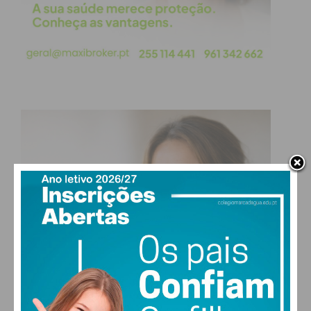
Administrativa Extraordinária, bem como a
concessão de 14 indultos, foram aplicadas medidas
para proteger as prisões.
Uma das medidas foi a suspensão de visitas,
aplicada a todas as prisões do país a 16 de março.
Para compensar os reclusos, são permitidas três
chamadas telefónicas diárias com cinco minutos de
duração para familiares e amigos.
Ao mesmo tempo, foram suspensas as
transferências de reclusos entre prisões, “salvo se
motivos de segurança o determinarem”. Foram
também proibidas todas as atividades de trabalho
com entidades externas, bem como as atividades
escolares, formativas e de ocupação de tempos