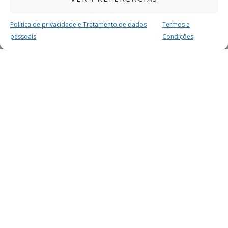
Política de privacidade e Tratamento de dados
Termos e
pessoais
Condições
MAIS PARA SI
FACEBOOK
TWITTER
YOUTUBE
INSTAGRAM
READERS
SERVIÇOS