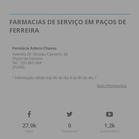
Segundo a DGRSP, também foram distribuídos por
todos os centros clínicos prisionais, kits de
equipamentos de proteção para que tenham
FARMACIAS DE SERVIÇO EM PAÇOS DE
“permanentemente reservas destes
FERREIRA
equipamentos”.
Subscreva a newsletter do
Imediato
Assine nossa newsletter por e-mail e
obtenha de forma regular a informação
atualizada.
27,0k
0
1,2k
Fans
Followers
Subscribers