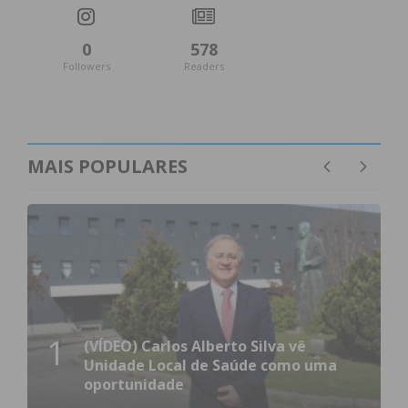
Eu li e concordo com os
termos e
condições
0
578
Followers
Readers
MAIS POPULARES
1
(VÍDEO) Carlos Alberto Silva vê
Unidade Local de Saúde como uma
oportunidade