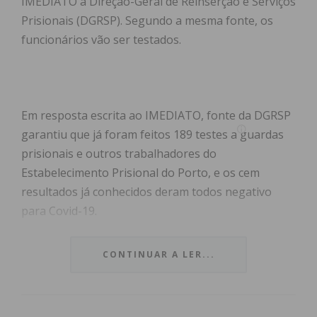
IMEDIATO a Direção-Geral de Reinserção e Serviços
Prisionais (DGRSP). Segundo a mesma fonte, os
funcionários vão ser testados.
Em resposta escrita ao IMEDIATO, fonte da DGRSP
garantiu que já foram feitos 189 testes a guardas
prisionais e outros trabalhadores do
Estabelecimento Prisional do Porto, e os cem
resultados já conhecidos deram todos negativo
para Covid-19.
A lista dos próximos estabelecimentos prisionais
CONTINUAR A LER...
para testagem é inteiramente da zona com “a
situação epidemiológica mais intensa”, a região
Norte, e incluiu o Estabelecimento Prisional de