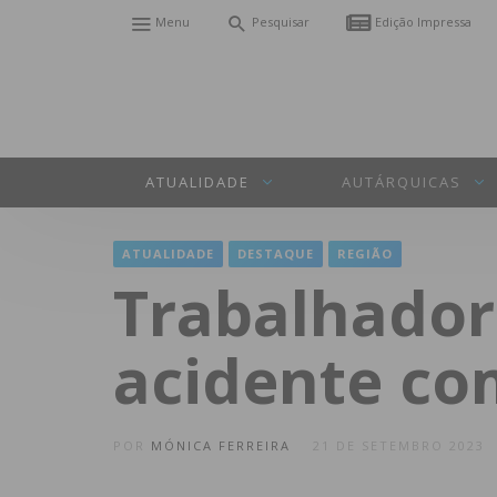
Menu
Pesquisar
Edição Impressa
ATUALIDADE
AUTÁRQUICAS
ATUALIDADE
DESTAQUE
REGIÃO
Trabalhador
acidente co
POR
MÓNICA FERREIRA
21 DE SETEMBRO 2023