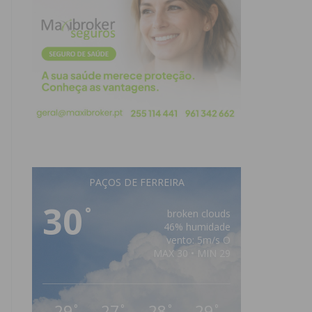
PAÇOS DE FERREIRA
30
°
broken clouds
46% humidade
vento: 5m/s O
MAX 30 • MIN 29
29
27
28
29
°
°
°
°