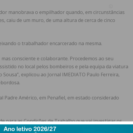
ador manobrava o empilhador quando, em circunstâncias
s, caiu de um muro, de uma altura de cerca de cinco
eixando o trabalhador encarcerado na mesma.
, mas consciente e colaborante. Procedemos ao seu
sistido no local pelos bombeiros e pela equipa da viatura
 Sousa”, explicou ao Jornal IMEDIATO Paulo Ferreira,
ebordosa.
tal Padre Américo, em Penafiel, em estado considerado
de para as Condições de Trabalho que vai investigar os