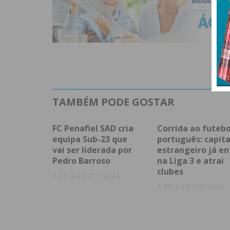
TAMBÉM PODE GOSTAR
FC Penafiel SAD cria
Corrida ao futebo
equipa Sub-23 que
português: capita
vai ser liderada por
estrangeiro já en
Pedro Barroso
na Liga 3 e atrai
clubes
7 DE AGOSTO 2026
7 DE AGOSTO 2026