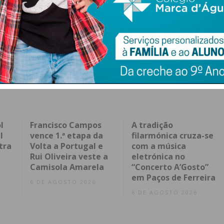
l
Francisco Campos
A tradição
l
vence 1.ª etapa da
filarmónica cruza-se
tra
Volta a Portugal e
com a música
Rui Oliveira veste a
eletrónica no
Camisola Amarela
“Concerto A’Gosto”
em Paços de Ferreira
6 DE AGOSTO 2026
6 DE AGOSTO 2026