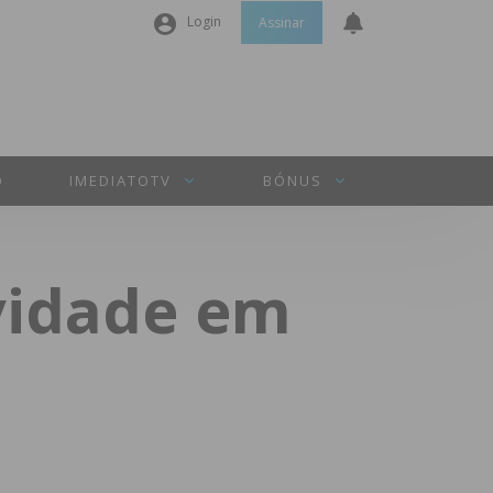
Login
Assinar
Nome de utilizador ou email
*
Senha
*
O
IMEDIATOTV
BÓNUS
Manter sessão
vidade em
INICIAR SESSÃO
Perdeu a sua senha?