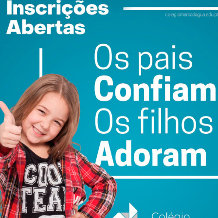
ewsletter do Imediato
ail e obtenha de forma regular a informação
atualizada.
do com os
termos e condições