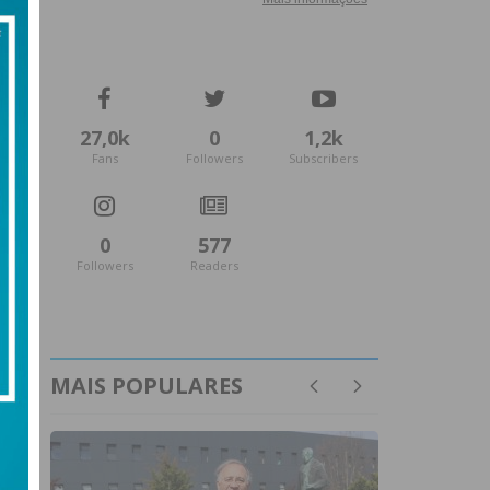
27,0k
0
1,2k
Fans
Followers
Subscribers
0
577
Followers
Readers
MAIS POPULARES