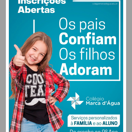
19
°
clear sky
75% humidade
vento: 1m/s SO
MAX 19 • MIN 19
30
28
28
29
°
°
°
°
SEX
SÁB
DOM
SEG
ALTERAR
FARMACIAS DE SERVIÇO EM PAÇOS DE
FERREIRA