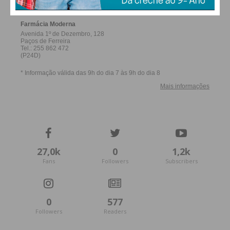
27,0k
0
1,2k
Fans
Followers
Subscribers
0
577
Followers
Readers