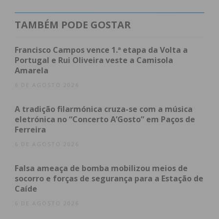
Autoridade para as Condições do Trabalho (ACT).
TAMBÉM PODE GOSTAR
Subscreva a newsletter do
Francisco Campos vence 1.ª etapa da Volta a
Portugal e Rui Oliveira veste a Camisola
Imediato
Amarela
6 DE AGOSTO 2026
Assine nossa newsletter por e-mail e
obtenha de forma regular a informação
A tradição filarmónica cruza-se com a música
atualizada.
eletrónica no “Concerto A’Gosto” em Paços de
Ferreira
6 DE AGOSTO 2026
Falsa ameaça de bomba mobilizou meios de
socorro e forças de segurança para a Estação de
Eu li e concordo com os
termos e
Caíde
condições
6 DE AGOSTO 2026