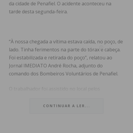
da cidade de Penafiel. O acidente aconteceu na
tarde desta segunda-feira.
“À nossa chegada a vítima estava caída, no poço, de
lado. Tinha ferimentos na parte do tórax e cabeça.
Foi estabilizada e retirada do poço”, relatou ao
Jornal IMEDIATO André Rocha, adjunto do
comando dos Bombeiros Voluntários de Penafiel.
O trabalhador foi assistido no local pelos
bombeiros e pela equipa da viatura médica de
emergência e reanimação do Porto e transportado
CONTINUAR A LER...
para o Hospital Padre Américo, em Penafiel.
No local estiveram ainda militares da GNR e a