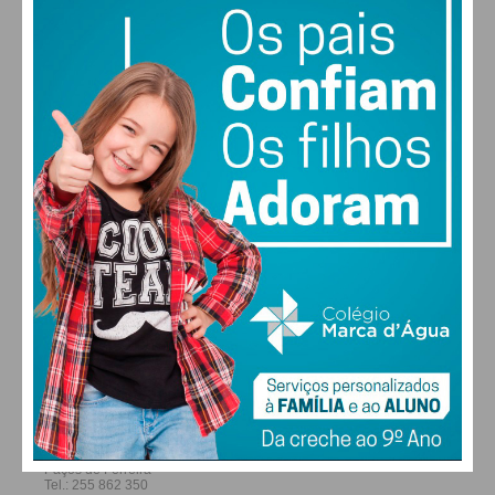
30
30
29
28
°
°
°
°
QUI
SEX
SÁB
DOM
ALTERAR
FARMACIAS DE SERVIÇO EM PAÇOS DE
FERREIRA