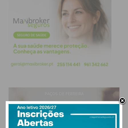
PAÇOS DE FERREIRA
19
°
clear sky
86% humidade
vento: 1m/s E
MAX 19 • MIN 19