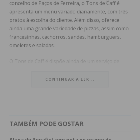
concelho de Paços de Ferreira, o Tons de Caff é
apresenta um menu variado diariamente, com três
pratos à escolha do cliente. Além disso, oferece
ainda uma grande variedade de pizzas, assim como
francesinhas, cachorros, sandes, hamburguers,
omeletes e saladas.
O Tons de Caff é dispõe ainda de um serviço de
entrega ao domicílio – o Tele Tons – composto por
nove viaturas que fazem entregas em todo o
CONTINUAR A LER...
concelho de Paços de Ferreira. Tem ainda soluções
de catering ao dispor do cliente, para Coff e Breaks,
inaugurações, Porto de Honra, reuniões e outros
eventos.
TAMBÉM PODE GOSTAR
A celebrar um quarto de século de atividade, o Tons
de Caffé agradece a seus 28 colaboradores, assim
Aluna de Penafiel sem nota no exame de