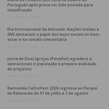
como aos seus fornecedores e clientes.
Português após prova ter sido enviada para
classificação
2 DE AGOSTO 2026
Dia Internacional da Amizade: Nações Unidas e
SNS destacam o papel dos laços sociais no bem-
estar e na coesão comunitária
30 DE JULHO 2026
Junta de Duas Igrejas (Penafiel) agradece a
operacionais e população e prepara avaliação
de prejuízos
28 DE JULHO 2026
Subscreva a newsletter do
Raimonda CulturFest 2026 regressa ao Parque
Imediato
da Raimonda de 31 de julho a 2 de agosto
28 DE JULHO 2026
Assine nossa newsletter por e-mail e