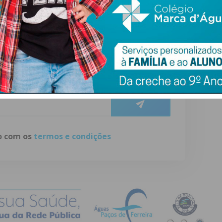
ewsletter do Imediato
ail e obtenha de forma regular a informação
atualizada.
do com os
termos e condições