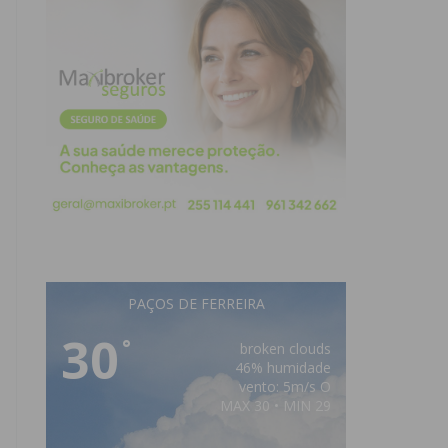
PAÇOS DE FERREIRA
30
°
broken clouds
46% humidade
vento: 5m/s O
MAX 30 • MIN 29