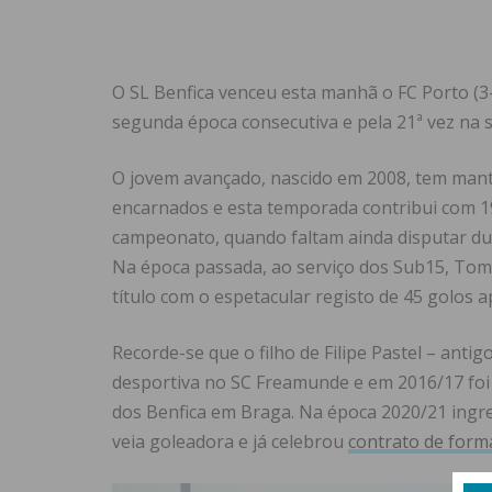
O SL Benfica venceu esta manhã o FC Porto (3-2
segunda época consecutiva e pela 21ª vez na s
O jovem avançado, nascido em 2008, tem mant
encarnados e esta temporada contribui com 19
campeonato, quando faltam ainda disputar d
Na época passada, ao serviço dos Sub15, Tomá
título com o espetacular registo de 45 golos a
Recorde-se que o filho de Filipe Pastel – anti
desportiva no SC Freamunde e em 2016/17 foi
dos Benfica em Braga. Na época 2020/21 ingr
veia goleadora e já celebrou
contrato de form