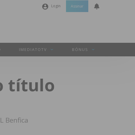
Login
Assinar
Nome de utilizador ou email
*
Senha
*
O
IMEDIATOTV
BÓNUS
Manter sessão
título
INICIAR SESSÃO
Perdeu a sua senha?
L Benfica