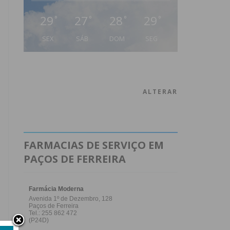
29
27
28
29
°
°
°
°
SEX
SÁB
DOM
SEG
ALTERAR
FARMACIAS DE SERVIÇO EM
PAÇOS DE FERREIRA