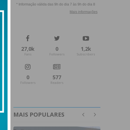
27,0k
0
1,2k
Fans
Followers
Subscribers
0
577
Followers
Readers
MAIS POPULARES