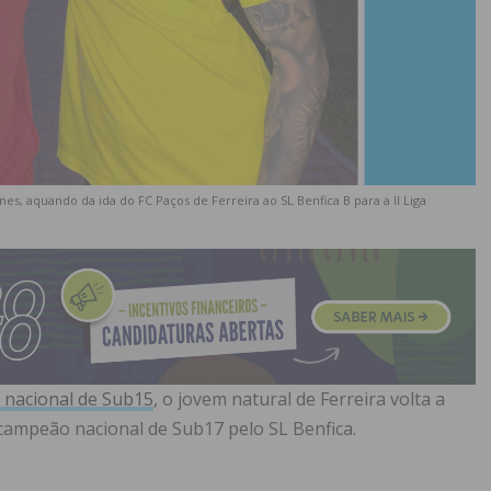
 aquando da ida do FC Paços de Ferreira ao SL Benfica B para a II Liga
nacional de Sub15
, o jovem natural de Ferreira volta a
 campeão nacional de Sub17 pelo SL Benfica.