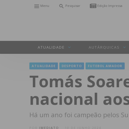
Menu
Pesquisar
Edição Impressa
ATUALIDADE
AUTÁRQUICAS
ATUALIDADE
DESPORTO
FUTEBOL AMADOR
Tomás Soare
nacional ao
Há um ano foi campeão pelos Sub
POR
IMEDIATO
10 DE JUNHO 2024