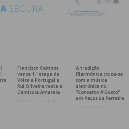
l
Francisco Campos
A tradição
l
vence 1.ª etapa da
filarmónica cruza-se
tra
Volta a Portugal e
com a música
Rui Oliveira veste a
eletrónica no
Camisola Amarela
“Concerto A’Gosto”
em Paços de Ferreira
6 DE AGOSTO 2026
6 DE AGOSTO 2026