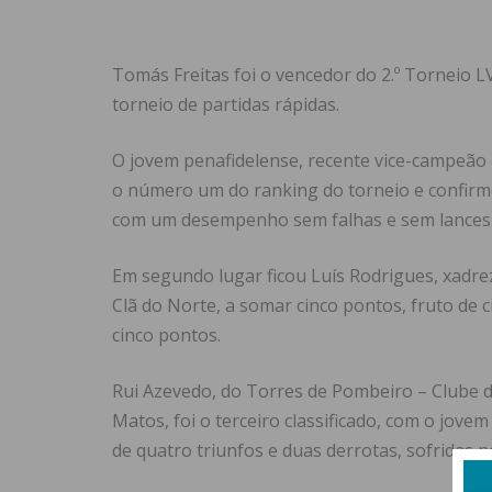
Tomás Freitas foi o vencedor do 2.º Torneio 
torneio de partidas rápidas.
O jovem penafidelense, recente vice-campeão d
o número um do ranking do torneio e confirmou 
com um desempenho sem falhas e sem lances 
Em segundo lugar ficou Luís Rodrigues, xadr
Clã do Norte, a somar cinco pontos, fruto de c
cinco pontos.
Rui Azevedo, do Torres de Pombeiro – Clube 
Matos, foi o terceiro classificado, com o jove
de quatro triunfos e duas derrotas, sofridas 