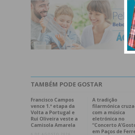
TAMBÉM PODE GOSTAR
Francisco Campos
A tradição
vence 1.ª etapa da
filarmónica cruza
Volta a Portugal e
com a música
Rui Oliveira veste a
eletrónica no
Camisola Amarela
“Concerto A’Gost
em Paços de Ferr
6 DE AGOSTO 2026