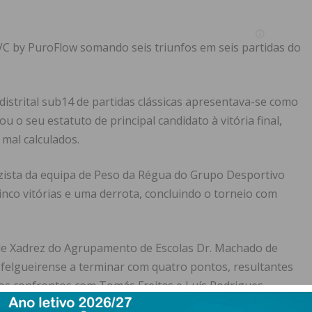
LVC by PuroFlow somando seis triunfos em seis partidas do
istrital sub14 de partidas clássicas apresentava-se como
o seu estatuto de principal candidato à vitória final,
mal calculados.
ezista da equipa de Peso da Régua do Grupo Desportivo
inco vitórias e uma derrota, concluindo o torneio com
de Xadrez do Agrupamento de Escolas Dr. Machado de
m felgueirense a terminar com quatro pontos, resultantes
nos confrontos com Tomás Freitas e Luís Rodrigues.