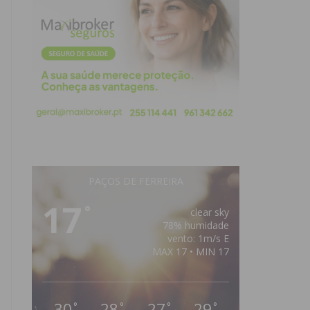
PAÇOS DE FERREIRA
17
°
clear sky
78% humidade
vento: 1m/s E
MAX 17 • MIN 17
30
28
27
29
°
°
°
°