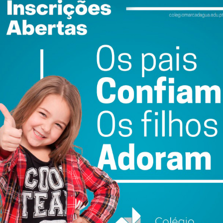
do organizado pelo Lousada Voleibol Clube, com Tomás
meiro torneio organizado em janeiro de 2023 e agora
rovando o seu percurso ascensional no xadrez federado.
ewsletter do Imediato
ail e obtenha de forma regular a informação
atualizada.
do com os
termos e condições