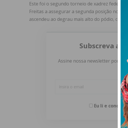
Este foi o segundo torneio de xadrez federa
Freitas a assegurar a segunda posição no pri
ascendeu ao degrau mais alto do pódio, comp
Subscreva a n
Assine nossa newsletter por e-m
Eu li e concor