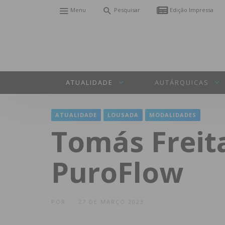
Menu
Pesquisar
Edição Impressa
ATUALIDADE
AUTÁRQUICAS
ATUALIDADE
LOUSADA
MODALIDADES
Tomás Freita
PuroFlow
POR
27 DE MARÇO 2023