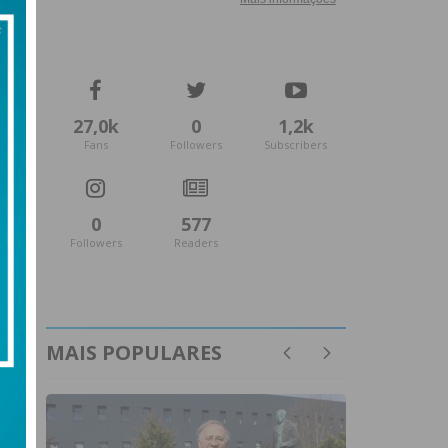
27,0k
0
1,2k
Fans
Followers
Subscribers
0
577
Followers
Readers
MAIS POPULARES