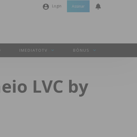
Login
Assinar
Nome de utilizador ou email
*
Senha
*
O
IMEDIATOTV
BÓNUS
Manter sessão
neio LVC by
INICIAR SESSÃO
Perdeu a sua senha?