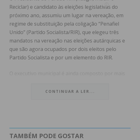
Reciclar) e candidato às eleições legislativas do
próximo ano, assumiu um lugar na vereação, em
regime de substituição pela coligação “Penafiel
Unido” (Partido Socialista/RIR), que elegeu três
mandatos na vereação nas eleições autárquicas e
que são agora ocupados por dois eleitos pelo
Partido Socialista e por um elemento do RIR.
O executivo municipal é ainda composto por mais
seis vereadores, eleitos pela Coligação “Penafiel
Quer” (PSD/CDS-PP),
CONTINUAR A LER...
Subscreva a newsletter do
TAMBÉM PODE GOSTAR