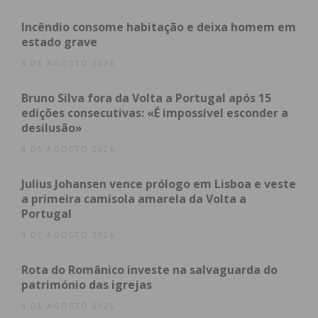
Imediato
Incêndio consome habitação e deixa homem em
estado grave
Assine nossa newsletter por e-mail e
6 DE AGOSTO 2026
obtenha de forma regular a informação
atualizada.
Bruno Silva fora da Volta a Portugal após 15
edições consecutivas: «É impossível esconder a
desilusão»
6 DE AGOSTO 2026
Eu li e concordo com os
termos e
Julius Johansen vence prólogo em Lisboa e veste
a primeira camisola amarela da Volta a
condições
Portugal
5 DE AGOSTO 2026
Rota do Românico investe na salvaguarda do
património das igrejas
5 DE AGOSTO 2026