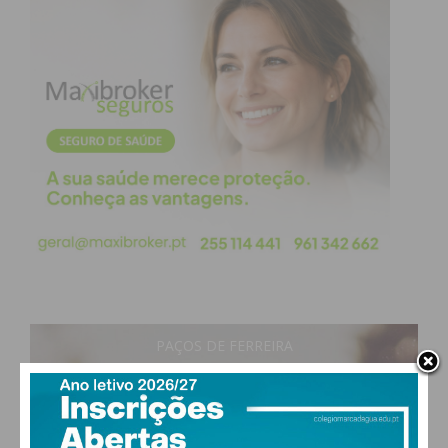
PAÇOS DE FERREIRA
22
°
clear sky
70% humidade
vento: 1m/s ONO
MAX 23 • MIN 22