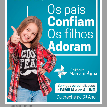
30
30
29
28
°
°
°
°
QUI
SEX
SÁB
DOM
ALTERAR
FARMACIAS DE SERVIÇO EM PAÇOS DE
FERREIRA