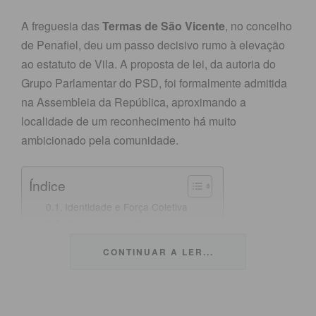
A freguesia das
Termas de São Vicente
, no concelho
de Penafiel, deu um passo decisivo rumo à elevação
ao estatuto de Vila. A proposta de lei, da autoria do
Grupo Parlamentar do PSD, foi formalmente admitida
na Assembleia da República, aproximando a
localidade de um reconhecimento há muito
ambicionado pela comunidade.
Índice
Identidade e Força Coletiva
O que se segue?
Subscreva a newsletter do Imediato
CONTINUAR A LER...
Identidade e Força Coletiva
O projeto de lei destaca a identidade singular e o peso