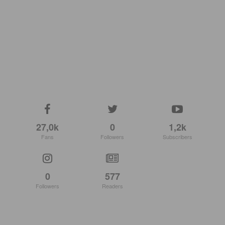
27,0k
0
1,2k
Fans
Followers
Subscribers
0
577
Followers
Readers