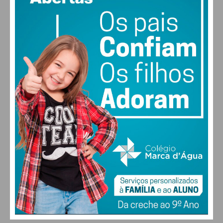
Assine nossa newsletter por e-mail e obtenha
90% humidade
vento: 1m/s E
de forma regular a informação atualizada.
MAX 17 • MIN 17
28
27
28
29
°
°
°
°
Eu li e concordo com os
termos e
SÁB
DOM
SEG
TER
condições
ALTERAR
FARMACIAS DE SERVIÇO EM PAÇOS DE
FERREIRA