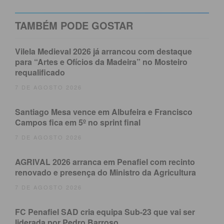
histórico das Termas de São Vicente, sublinhando que
a elevação a Vila é uma questão de “justiça” para com
TAMBÉM PODE GOSTAR
uma população que tem demonstrado uma forte
dinâmica coletiva e de desenvolvimento do território.
Vilela Medieval 2026 já arrancou com destaque
para “Artes e Ofícios da Madeira” no Mosteiro
requalificado
O processo é o culminar de meses de trabalho
articulado entre a
Junta de Freguesia
, liderada por
7 DE AGOSTO 2026
Ricardo Coelho, e os deputados da Assembleia da
Santiago Mesa vence em Albufeira e Francisco
República. O deputado
Francisco Covelinhas
Campos fica em 5º no sprint final
Lopes
, primeiro proponente do projeto, foi uma das
7 DE AGOSTO 2026
figuras centrais na viabilização institucional desta
pretensão.
AGRIVAL 2026 arranca em Penafiel com recinto
renovado e presença do Ministro da Agricultura
O momento é visto como o resultado de um esforço
7 DE AGOSTO 2026
contínuo de planeamento e crescimento, com
referências ao papel desempenhado pelo anterior
FC Penafiel SAD cria equipa Sub-23 que vai ser
Presidente da Câmara Municipal de Penafiel,
liderada por Pedro Barroso