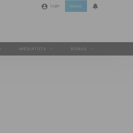
Login
Assinar
Nome de utilizador ou email
*
Senha
*
O
IMEDIATOTV
BÓNUS
Manter sessão
INICIAR SESSÃO
Perdeu a sua senha?