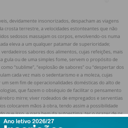
veis, devidamente insonorizados, despacham as viagens
da crosta terrestre, a velocidades estonteantes que não
tecidos sedosos massajam os corpos, envolvendo-os numa
tada eleva a um qualquer patamar de superioridade;
verdadeiros sabores dos alimentos, cujas refeições, mais
da gula ou de uma simples fome, servem o propósito de
 como “sublime”, “explosão de sabores” ou “despertar dos
ulam cada vez mais o sedentarismo e a moleza, cujas
 um sem fim de operacionalidades domésticas do alto de
ologias, que fazem o obséquio de facilitar o pensamento
rebro mirre; viver rodeados de empregados e serventias
ios colocarem mãos à obra, tendo assim a possibilidade
do que isso, e para bem da autoestima, ter o prazer de os
 para destinos onde vivem pessoas ainda mais ricas,