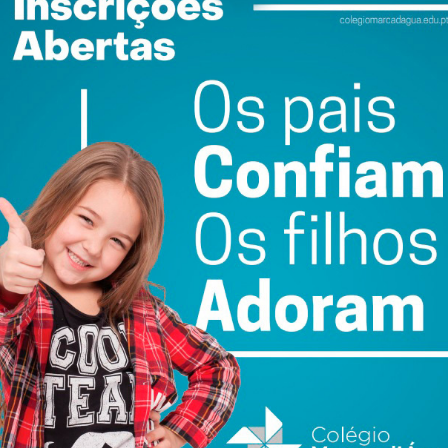
nsações de pequenez; tratamentos e terapias que mimam
 relaxado, tornando-o vulnerável em demasia em caso de
 reclame uma impetuosa ação;
 com um grau de insatisfação inexplicável, encontra-se
side em recuar no tempo e abdicar do conforto. Agora,
por intervalos de tempo a sentir os verdadeiros atropelos
iadas, entradas em sítios ou objetos de luxo; hoje,
xperiências de superação, buscam-se aventuras extremas.
r e serenar os sentidos, para agora pretender dar um
 sentidos em alerta máximo.
rás, dando lugar a épicas caminhadas pelos bosques;
-se em tendas que agora são denominadas de glamping;
opta-se por se desafiar a gravidade a escalar montanhas;