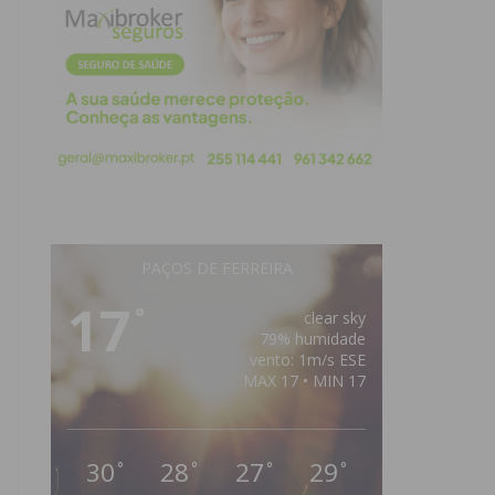
PAÇOS DE FERREIRA
17
°
clear sky
79% humidade
vento: 1m/s ESE
MAX 17 • MIN 17
30
28
27
29
°
°
°
°