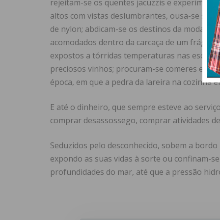
rejeitam-se os quentes jacuzzis e experimenta-
altos com vistas deslumbrantes, ousa-se salt
de nylon; abdicam-se os destinos da moda e em
acomodados dentro da carcaça de um frágil ve
expostos a tórridas temperaturas nas escarp
preciosos vinhos; procuram-se comeres e beb
época, em que a pedra da lareira na cozinha er
E até o dinheiro, que sempre esteve ao serviç
comprar desassossego, comprar atividades de
Seduzidos pelo desconhecido, sobem a bordo 
expondo as suas vidas à sorte ou confinam-se
profundidades do mar, até que a pressão hidr