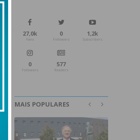
27,0k
0
1,2k
Fans
Followers
Subscribers
0
577
Followers
Readers
MAIS POPULARES