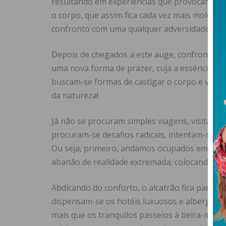
resultando em experiências que provocam se
o corpo, que assim fica cada vez mais mole e
confronto com uma qualquer adversidade que
Depois de chegados a este auge, confrontados
uma nova forma de prazer, cuja a essência re
buscam-se formas de castigar o corpo e viver 
da natureza!
Já não se procuram simples viagens, visitas gu
procuram-se desafios radicais, intentam-se e
Ou seja, primeiro, andamos ocupados em mima
abanão de realidade extremada, colocando os
Abdicando do conforto, o alcatrão fica para t
dispensam-se os hotéis luxuosos e albergam
mais que os tranquilos passeios à beira-mar, 