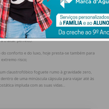
se nadar em lagos gelados; mais do que visitar sítios
ar de alturas medonhas amarrados a elásticos ou com asas
barca-se em viagens espirituais de mochilas às costas;
leiro, desafiam-se travessias por longínquos mares;
as do Douro, recolhem-se as uvas que darão origem a
eres típicos de aldeões, em eventos que recriam uma
a o altar perfeito.
o do conforto e do luxo, hoje presta-se também para
 extremo risco;
um claustrofóbico foguete rumo à gravidade zero,
 dentro de uma minúscula cápsula para viajar até às
ostática impluda com as suas vidas…